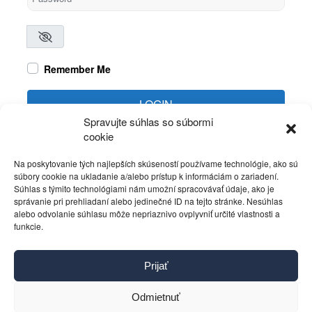
Remember Me
LOGIN
Spravujte súhlas so súbormi
cookie
Create account
Forgot password?
Na poskytovanie tých najlepších skúseností používame technológie, ako sú
súbory cookie na ukladanie a/alebo prístup k informáciám o zariadení.
Súhlas s týmito technológiami nám umožní spracovávať údaje, ako je
správanie pri prehliadaní alebo jedinečné ID na tejto stránke. Nesúhlas
alebo odvolanie súhlasu môže nepriaznivo ovplyvniť určité vlastnosti a
funkcie.
Kontakt
Prijať
Pravidlá používania
Reklama
Odmietnuť
Cookies