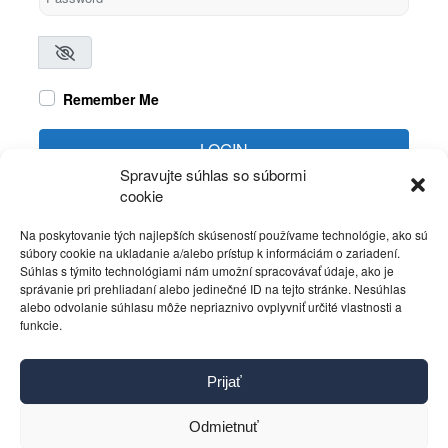
Remember Me
LOGIN
Spravujte súhlas so súbormi
cookie
Create account
Forgot password?
Na poskytovanie tých najlepších skúseností používame technológie, ako sú
súbory cookie na ukladanie a/alebo prístup k informáciám o zariadení.
Súhlas s týmito technológiami nám umožní spracovávať údaje, ako je
správanie pri prehliadaní alebo jedinečné ID na tejto stránke. Nesúhlas
alebo odvolanie súhlasu môže nepriaznivo ovplyvniť určité vlastnosti a
funkcie.
Kontakt
Prijať
Pravidlá používania
Reklama
Odmietnuť
Cookies