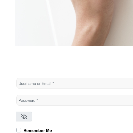
Username or Email
*
Password
*
Remember Me