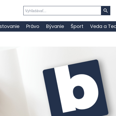
Search Button
Search
for:
stovanie
Právo
Bývanie
Šport
Veda a Tec