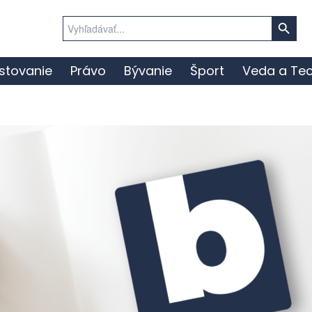
Search Button
Search
for:
stovanie
Právo
Bývanie
Šport
Veda a Tec