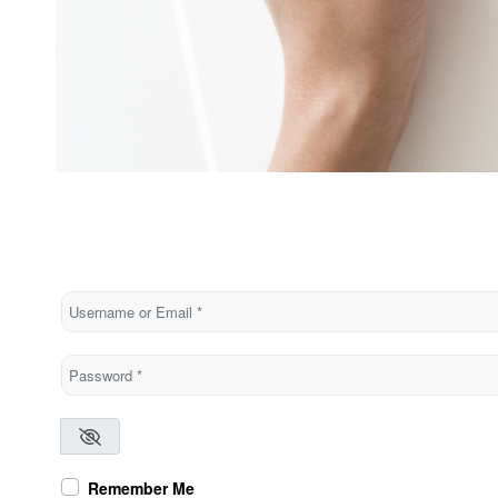
Username or Email
*
Password
*
Remember Me