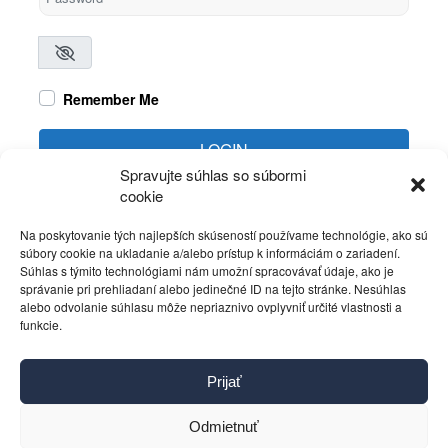
Remember Me
LOGIN
Spravujte súhlas so súbormi
cookie
Create account
Forgot password?
Na poskytovanie tých najlepších skúseností používame technológie, ako sú
súbory cookie na ukladanie a/alebo prístup k informáciám o zariadení.
Súhlas s týmito technológiami nám umožní spracovávať údaje, ako je
správanie pri prehliadaní alebo jedinečné ID na tejto stránke. Nesúhlas
alebo odvolanie súhlasu môže nepriaznivo ovplyvniť určité vlastnosti a
funkcie.
Kontakt
Prijať
Pravidlá používania
Reklama
Odmietnuť
Cookies