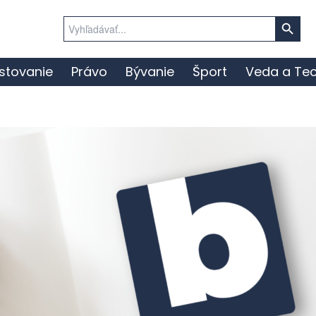
Search Button
Search
for:
stovanie
Právo
Bývanie
Šport
Veda a Tec