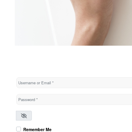
Username or Email
*
Password
*
Remember Me