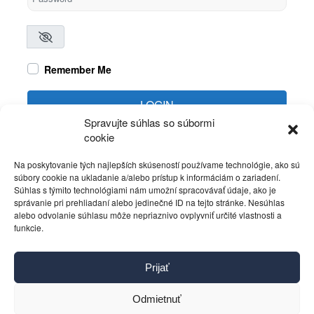
Remember Me
LOGIN
Spravujte súhlas so súbormi
cookie
Create account
Forgot password?
Na poskytovanie tých najlepších skúseností používame technológie, ako sú
súbory cookie na ukladanie a/alebo prístup k informáciám o zariadení.
Súhlas s týmito technológiami nám umožní spracovávať údaje, ako je
správanie pri prehliadaní alebo jedinečné ID na tejto stránke. Nesúhlas
alebo odvolanie súhlasu môže nepriaznivo ovplyvniť určité vlastnosti a
funkcie.
Kontakt
Prijať
Pravidlá používania
Reklama
Odmietnuť
Cookies