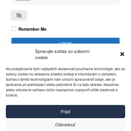
Remember Me
LOGIN
Spravujte súhlas so súbormi
cookie
Create account
Forgot password?
Na poskytovanie tých najlepších skúseností používame technológie, ako sú
súbory cookie na ukladanie a/alebo prístup k informáciám o zariadení.
Súhlas s týmito technológiami nám umožní spracovávať údaje, ako je
správanie pri prehliadaní alebo jedinečné ID na tejto stránke. Nesúhlas
alebo odvolanie súhlasu môže nepriaznivo ovplyvniť určité vlastnosti a
funkcie.
Kontakt
Prijať
Pravidlá používania
Reklama
Odmietnuť
Cookies