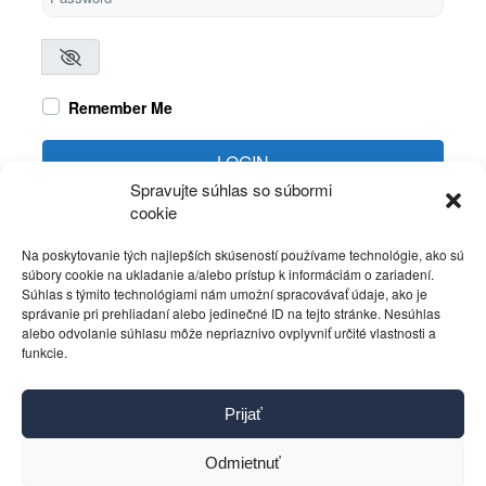
Remember Me
LOGIN
Spravujte súhlas so súbormi
cookie
Create account
Forgot password?
Na poskytovanie tých najlepších skúseností používame technológie, ako sú
súbory cookie na ukladanie a/alebo prístup k informáciám o zariadení.
Súhlas s týmito technológiami nám umožní spracovávať údaje, ako je
správanie pri prehliadaní alebo jedinečné ID na tejto stránke. Nesúhlas
alebo odvolanie súhlasu môže nepriaznivo ovplyvniť určité vlastnosti a
funkcie.
Kontakt
Prijať
Pravidlá používania
Reklama
Odmietnuť
Cookies