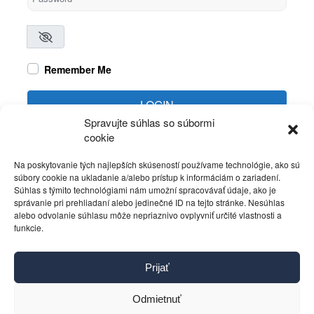
Remember Me
LOGIN
Spravujte súhlas so súbormi
cookie
Create account
Forgot password?
Na poskytovanie tých najlepších skúseností používame technológie, ako sú
súbory cookie na ukladanie a/alebo prístup k informáciám o zariadení.
Súhlas s týmito technológiami nám umožní spracovávať údaje, ako je
správanie pri prehliadaní alebo jedinečné ID na tejto stránke. Nesúhlas
alebo odvolanie súhlasu môže nepriaznivo ovplyvniť určité vlastnosti a
funkcie.
Kontakt
Prijať
Pravidlá používania
Reklama
Odmietnuť
Cookies