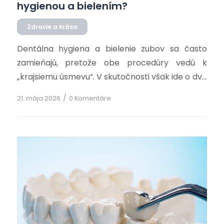
hygienou a bielením?
Zdravie a krása
Dentálna hygiena a bielenie zubov sa často
zamieňajú, pretože obe procedúry vedú k
„krajsiemu úsmevu“. V skutočnosti však ide o dve
úplne odlišné ošetrenia s rozdielnym cieľom,
/
21. mája 2026
0 Komentáre
priebehom aj výsledkom…