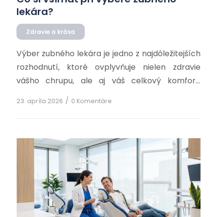
lekára?
Zdravie a krása
Výber zubného lekára je jedno z najdôležitejších
rozhodnutí, ktoré ovplyvňuje nielen zdravie
vášho chrupu, ale aj váš celkový komfort,
dôveru a ochotu pravidelne absolvovať
/
23. apríla 2026
0 Komentáre
preventívne prehliadky. Správny zubár nie je len
odborník, ktorý rieši problémy…