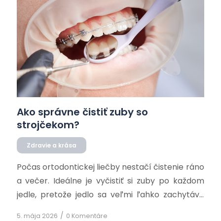
Ako správne čistiť zuby so
strojčekom?
Zdravie a krása
Počas ortodontickej liečby nestačí čistenie ráno
a večer. Ideálne je vyčistiť si zuby po každom
jedle, pretože jedlo sa veľmi ľahko zachytáva
okolo zámkov a drôtikov…
/
5. mája 2026
0 Komentáre