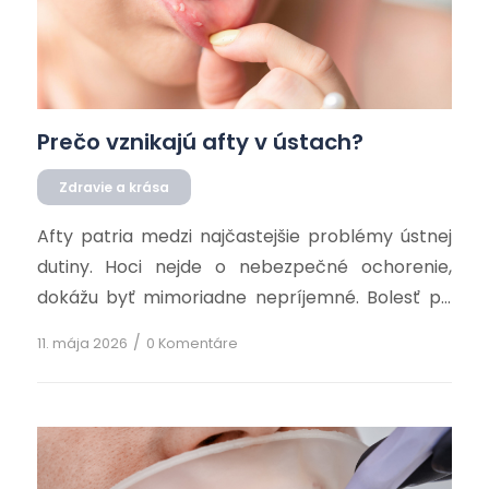
Prečo vznikajú afty v ústach?
Zdravie a krása
Afty patria medzi najčastejšie problémy ústnej
dutiny. Hoci nejde o nebezpečné ochorenie,
dokážu byť mimoriadne nepríjemné. Bolesť pri
jedení, rozprávaní či čistení zubov môže
/
11. mája 2026
0 Komentáre
výrazne zhoršiť každodenný komfort…