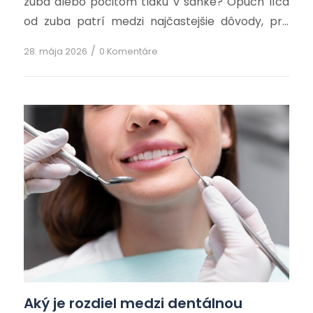
zuba alebo pocitom tlaku v sánke? Opuch líca
od zuba patrí medzi najčastejšie dôvody, pre
ktoré pacienti vyhľadávajú zubnú pohotovosť.
/
28. mája 2026
0 Komentáre
Hoci sa niekedy môže zdať, že ide „len o opuch“,
v skutočnosti býva veľmi často príznakom
infekcie…
Aký je rozdiel medzi dentálnou