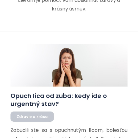
cieľom je pomôcť vám dosiahnuť zdravý a
krásny úsmev.
Opuch líca od zuba: kedy ide o
urgentný stav?
Zdravie a krása
Zobudili ste sa s opuchnutým lícom, bolesťou