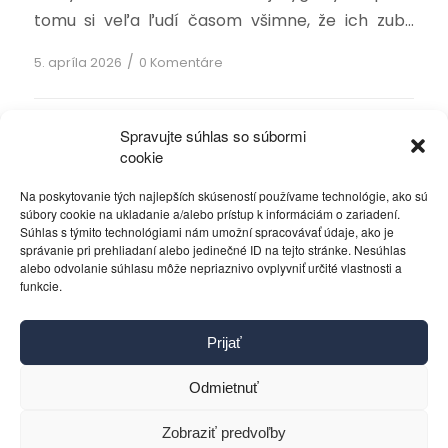
tomu si veľa ľudí časom všimne, že ich zuby
postupne strácajú svoju prirodzenú belosť a
/
5. apríla 2026
0 Komentáre
nadobúdajú žltší odtieň…
Spravujte súhlas so súbormi
cookie
‹
1
2
3
Stránka 2 z 12
4
›
»
Na poskytovanie tých najlepších skúseností používame technológie, ako sú
súbory cookie na ukladanie a/alebo prístup k informáciám o zariadení.
Súhlas s týmito technológiami nám umožní spracovávať údaje, ako je
správanie pri prehliadaní alebo jedinečné ID na tejto stránke. Nesúhlas
alebo odvolanie súhlasu môže nepriaznivo ovplyvniť určité vlastnosti a
funkcie.
Kontakt
Prijať
Pravidlá používania
Reklama
Odmietnuť
Cookies
Ochrana osobných údajov
Zobraziť predvoľby