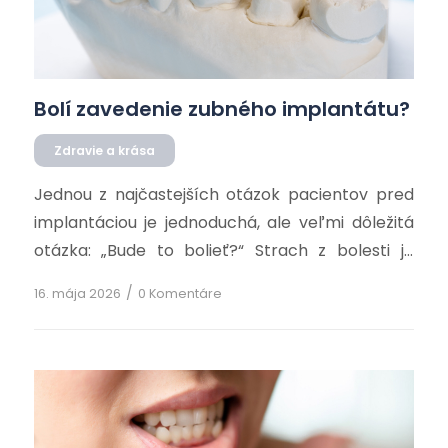
Bolí zavedenie zubného implantátu?
Zdravie a krása
Jednou z najčastejších otázok pacientov pred
implantáciou je jednoduchá, ale veľmi dôležitá
otázka: „Bude to bolieť?“ Strach z bolesti je
úplne prirodzený. Predstava vŕtania do čeľuste
/
16. mája 2026
0 Komentáre
či chirurgického zákroku môže u mnohých ľudí
vyvolávať obavy, a práve preto niektorí pacienti
riešenie chýbajúceho zuba odkladajú celé roky…