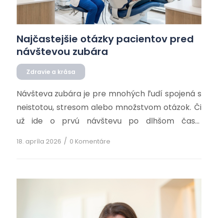
Najčastejšie otázky pacientov pred
návštevou zubára
Zdravie a krása
Návšteva zubára je pre mnohých ľudí spojená s
neistotou, stresom alebo množstvom otázok. Či
už ide o prvú návštevu po dlhšom čase,
preventívnu prehliadku alebo konkrétny
/
18. apríla 2026
0 Komentáre
problém, pacienti si často nie sú istí, čo ich čaká,
ako sa pripraviť alebo čo je vlastne „normálne“…