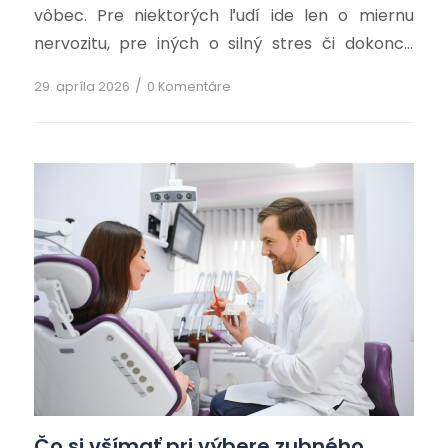
vôbec. Pre niektorých ľudí ide len o miernu
nervozitu, pre iných o silný stres či dokonca
paniku, ktorá ich vedie k dlhodobému
/
29. apríla 2026
0 Komentáre
odkladaniu návštevy. Výsledkom potom býva
zhoršený stav chrupu, bolestivé problémy a
ešte väčší strach…
Čo si všímať pri výbere zubného