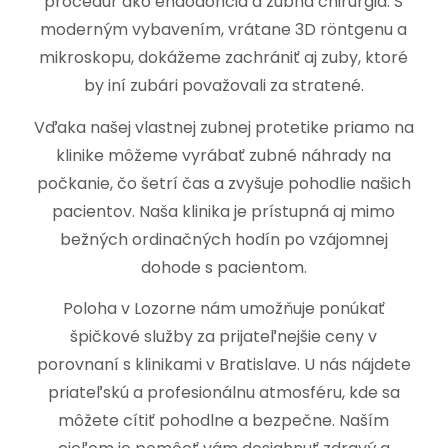
procedúr ako endodoncia a zubná chirurgia. S
moderným vybavením, vrátane 3D röntgenu a
mikroskopu, dokážeme zachrániť aj zuby, ktoré
by iní zubári považovali za stratené.
Vďaka našej vlastnej zubnej protetike priamo na
klinike môžeme vyrábať zubné náhrady na
počkanie, čo šetrí čas a zvyšuje pohodlie našich
pacientov. Naša klinika je prístupná aj mimo
bežných ordinačných hodín po vzájomnej
dohode s pacientom.
Poloha v Lozorne nám umožňuje ponúkať
špičkové služby za prijateľnejšie ceny v
porovnaní s klinikami v Bratislave. U nás nájdete
priateľskú a profesionálnu atmosféru, kde sa
môžete cítiť pohodlne a bezpečne. Naším