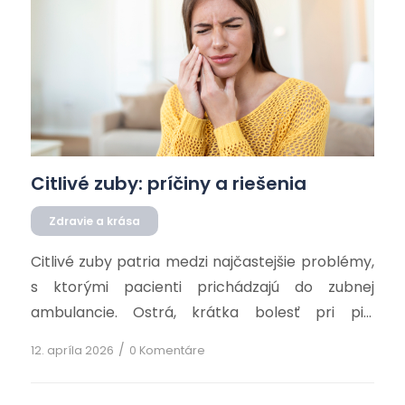
Citlivé zuby: príčiny a riešenia
Zdravie a krása
Citlivé zuby patria medzi najčastejšie problémy,
s ktorými pacienti prichádzajú do zubnej
ambulancie. Ostrá, krátka bolesť pri pití
studeného nápoja, horúcej kávy alebo sladkého
/
12. apríla 2026
0 Komentáre
jedla dokáže výrazne znepríjemniť každodenný
život…