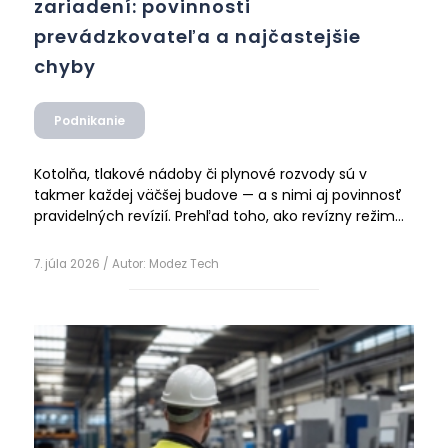
zariadení: povinnosti
prevádzkovateľa a najčastejšie
chyby
Podnikanie
Kotolňa, tlakové nádoby či plynové rozvody sú v
takmer každej väčšej budove — a s nimi aj povinnosť
pravidelných revízií. Prehľad toho, ako revízny režim
funguje, čo musí prevádzkovateľ vedieť preukázať a
Čítať ďalej
kde sa najčastejšie chybuje.
7. júla 2026
/ Autor:
Modez Tech