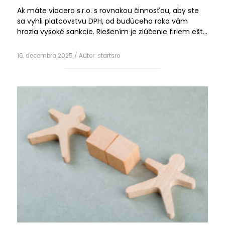
Ak máte viacero s.r.o. s rovnakou činnosťou, aby ste
sa vyhli platcovstvu DPH, od budúceho roka vám
hrozia vysoké sankcie. Riešením je zlúčenie firiem ešte
tento rok! V podnikateľskom prostredí je pomerne
Čítať ďalej
častým javom, že…
16. decembra 2025
/ Autor:
startsro