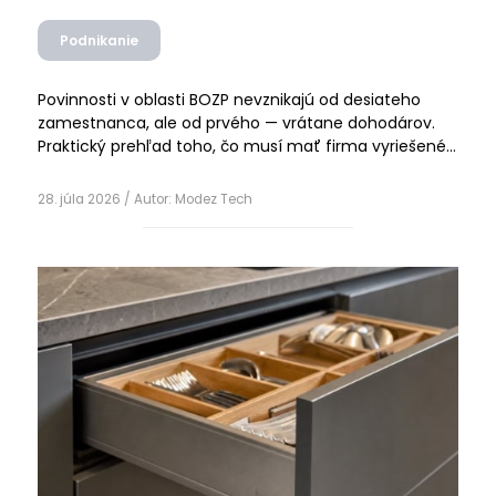
Podnikanie
Povinnosti v oblasti BOZP nevznikajú od desiateho
zamestnanca, ale od prvého — vrátane dohodárov.
Praktický prehľad toho, čo musí mať firma vyriešené,
ktoré veci sa najčastejšie podceňujú a kedy dáva
Čítať ďalej
zmysel externý partner.
28. júla 2026
/ Autor:
Modez Tech