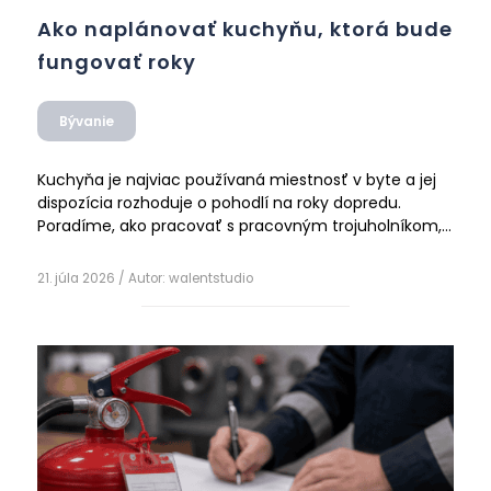
Ako naplánovať kuchyňu, ktorá bude
fungovať roky
Bývanie
Kuchyňa je najviac používaná miestnosť v byte a jej
dispozícia rozhoduje o pohodlí na roky dopredu.
Poradíme, ako pracovať s pracovným trojuholníkom,
akú zvoliť dispozíciu, aké dodržať výšky a rozmery a
Čítať ďalej
na čo myslieť pri úložných priestoroch, doske aj
21. júla 2026
/ Autor:
walentstudio
osvetlení.