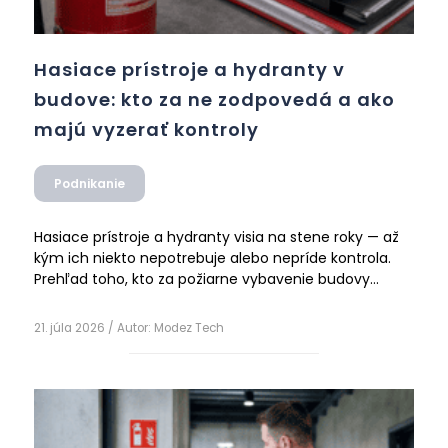
Hasiace prístroje a hydranty v
budove: kto za ne zodpovedá a ako
majú vyzerať kontroly
Podnikanie
Hasiace prístroje a hydranty visia na stene roky — až
kým ich niekto nepotrebuje alebo nepríde kontrola.
Prehľad toho, kto za požiarne vybavenie budovy
zodpovedá, ako majú vyzerať pravidelné kontroly a
Čítať ďalej
ktoré nedostatky sa v objektoch opakujú najčastejšie.
21. júla 2026
/ Autor:
Modez Tech