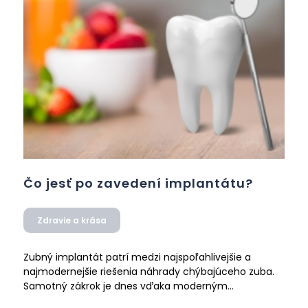
Čo jesť po zavedení implantátu?
Zdravie a krása
Zubný implantát patrí medzi najspoľahlivejšie a
najmodernejšie riešenia náhrady chýbajúceho zuba.
Samotný zákrok je dnes vďaka moderným
technológiám šetrný a pre väčšinu pacientov dobre