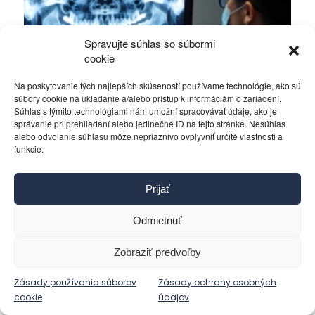
Spravujte súhlas so súbormi
cookie
Na poskytovanie tých najlepších skúseností používame technológie, ako sú
súbory cookie na ukladanie a/alebo prístup k informáciám o zariadení.
Súhlas s týmito technológiami nám umožní spracovávať údaje, ako je
správanie pri prehliadaní alebo jedinečné ID na tejto stránke. Nesúhlas
alebo odvolanie súhlasu môže nepriaznivo ovplyvniť určité vlastnosti a
funkcie.
Röntgen zubov v tehotenstve – áno
alebo nie?
Prijať
Odmietnuť
Zdravie a krása
Zobraziť predvoľby
Tehotenstvo je obdobím, keď budúce mamičky
venujú zvýšenú pozornosť svojmu zdraviu aj zdraviu
Zásady používania súborov
Zásady ochrany osobných
svojho nenarodeného dieťaťa. Nie je preto
cookie
údajov
prekvapením, že mnoho žien má obavy z
Čítať ďalej