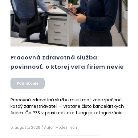
Pracovná zdravotná služba:
povinnosť, o ktorej veľa firiem nevie
Podnikanie
Pracovnú zdravotnú službu musí mať zabezpečenú
každý zamestnávateľ — vrátane čisto kancelárskych
firiem. Čo PZS v praxi robí, ako funguje kategorizácia
prác a prečo si ju firmy často mýlia s BOZP.
Čítať ďalej
5. augusta 2026
/ Autor:
Modez Tech