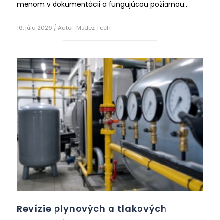
menom v dokumentácii a fungujúcou požiarnou
prevenciou je však veľký rozdiel. Prehľad toho, čo
Čítať ďalej
technik PO reálne robí a na čo si dať pozor.
16. júla 2026
/ Autor:
Modez Tech
Revízie plynových a tlakových