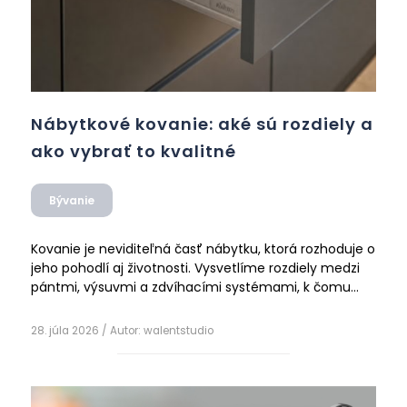
Nábytkové kovanie: aké sú rozdiely a
ako vybrať to kvalitné
Bývanie
Kovanie je neviditeľná časť nábytku, ktorá rozhoduje o
jeho pohodlí aj životnosti. Vysvetlíme rozdiely medzi
pántmi, výsuvmi a zdvíhacími systémami, k čomu
slúžia rôzne značky (Blum, Hettich, Kesseböhmer,
Čítať ďalej
Vibo) a na čo si dať pozor pri výbere.
28. júla 2026
/ Autor:
walentstudio