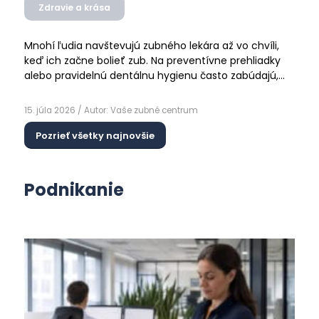
Zdravie a krása
Mnohí ľudia navštevujú zubného lekára až vo chvíli,
keď ich začne bolieť zub. Na preventívne prehliadky
alebo pravidelnú dentálnu hygienu často zabúdajú,
pretože majú pocit, že keď ich nič nebolí, ich chrup je
Čítať ďalej
zdravý. Jedným z najčastejších problémov, ktorý
15. júla 2026
/ Autor:
Vaše zubné centrum
vzniká nenápadne a dlhodobo bez výrazných
príznakov, je zubný kameň...
Pozrieť všetky najnovšie
Podnikanie