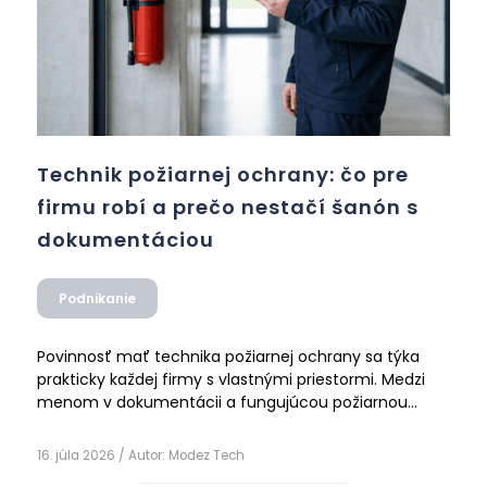
Technik požiarnej ochrany: čo pre
firmu robí a prečo nestačí šanón s
dokumentáciou
Podnikanie
Povinnosť mať technika požiarnej ochrany sa týka
prakticky každej firmy s vlastnými priestormi. Medzi
menom v dokumentácii a fungujúcou požiarnou
prevenciou je však veľký rozdiel. Prehľad toho, čo
Čítať ďalej
technik PO reálne robí a na čo si dať pozor.
16. júla 2026
/ Autor:
Modez Tech