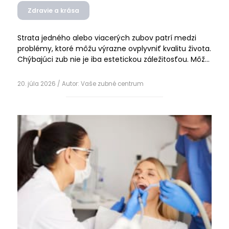
Zdravie a krása
Strata jedného alebo viacerých zubov patrí medzi
problémy, ktoré môžu výrazne ovplyvniť kvalitu života.
Chýbajúci zub nie je iba estetickou záležitosťou. Môže
mať vplyv na správne žuvanie, výslovnosť, postavenie
Čítať ďalej
ostatných zubov aj celkové zdravie ústnej dutiny...
20. júla 2026
/ Autor:
Vaše zubné centrum