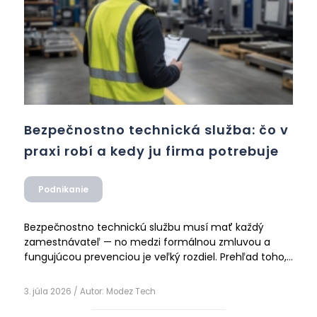
Bezpečnostno technická služba: čo v
praxi robí a kedy ju firma potrebuje
Podnikanie
Bezpečnostno technickú službu musí mať každý
zamestnávateľ — no medzi formálnou zmluvou a
fungujúcou prevenciou je veľký rozdiel. Prehľad toho,
čo by mal bezpečnostný technik reálne robiť, aké
Čítať ďalej
výstupy má firma dostávať a na čo si dať pozor.
3. júla 2026
/ Autor:
Modez Tech