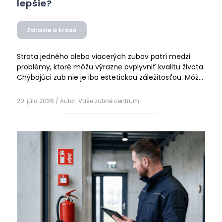
lepšie?
Zdravie a krása
Strata jedného alebo viacerých zubov patrí medzi
problémy, ktoré môžu výrazne ovplyvniť kvalitu života.
Chýbajúci zub nie je iba estetickou záležitosťou. Môže
mať vplyv na správne žuvanie, výslovnosť, postavenie
Čítať ďalej
ostatných zubov aj celkové zdravie ústnej dutiny...
20. júla 2026
/ Autor:
Vaše zubné centrum