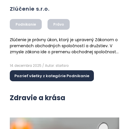
Zlúčenie s.r.o.
Podnikanie
Právo
Zlúčenie je právny úkon, ktorý je upravený Zákonom o
premenách obchodných spoločností a družstiev. V
zmysle zákona ide o premenu obchodnej spoločnosti,
pri ktorej jedna alebo viac spoločností zaniká bez
Čítať ďalej
likvidácie, a všetok…
14. decembra 2025
/ Autor:
startsro
Pozrieť všetky z kategórie Podnikanie
Zdravie a krása