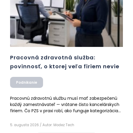
Pracovná zdravotná služba:
povinnosť, o ktorej veľa firiem nevie
Podnikanie
Pracovnú zdravotnú službu musí mať zabezpečenú
každý zamestnávateľ — vrátane čisto kancelárskych
firiem. Čo PZS v praxi robí, ako funguje kategorizácia
prác a prečo si ju firmy často mýlia s BOZP.
Čítať ďalej
5. augusta 2026
/ Autor:
Modez Tech