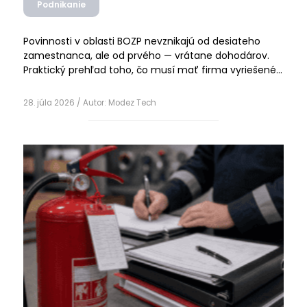
Podnikanie
Povinnosti v oblasti BOZP nevznikajú od desiateho
zamestnanca, ale od prvého — vrátane dohodárov.
Praktický prehľad toho, čo musí mať firma vyriešené,
ktoré veci sa najčastejšie podceňujú a kedy dáva
Čítať ďalej
zmysel externý partner.
28. júla 2026
/ Autor:
Modez Tech