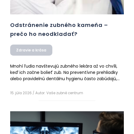
Odstránenie zubného kameňa –
prečo ho neodkladať?
Zdravie a krása
Mnohí ľudia navštevujú zubného lekára až vo chvíli,
keď ich začne bolieť zub. Na preventívne prehliadky
alebo pravidelnú dentálnu hygienu často zabúdajú,
pretože majú pocit, že keď ich nič nebolí, ich chrup je
Čítať ďalej
zdravý. Jedným z najčastejších problémov, ktorý
15. júla 2026
/ Autor:
Vaše zubné centrum
vzniká nenápadne a dlhodobo bez výrazných
príznakov, je zubný kameň...