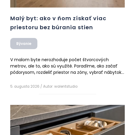
Malý byt: ako v ňom získať viac
priestoru bez búrania stien
Bývanie
V malom byte nerozhoduje počet štvorcových
metrov, ale to, ako sú využité. Poradíme, ako začať
pôdorysom, rozdeliť priestor na zóny, vybrať nábytok
na dvojaké využitie a opticky získať metre navyše.
5. augusta 2026
/ Autor:
walentstudio