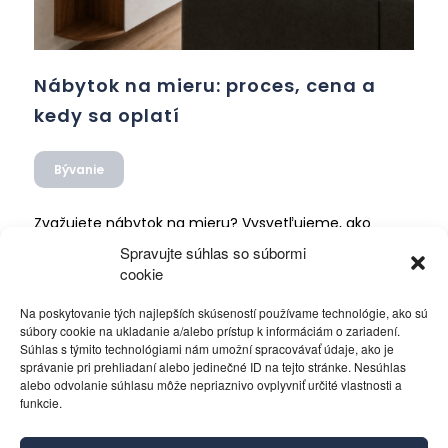
Nábytok na mieru: proces, cena a
kedy sa oplatí
Bývanie
Zvažujete nábytok na mieru? Vysvetľujeme, ako
prebieha návrh, čo ovplyvňuje cenu, aké materiály
Spravujte súhlas so súbormi
vybrať a kedy sa oplatí viac než sériový nábytok.
cookie
17. júna 2026
/ Autor:
walentstudio
Na poskytovanie tých najlepších skúseností používame technológie, ako sú
súbory cookie na ukladanie a/alebo prístup k informáciám o zariadení.
Súhlas s týmito technológiami nám umožní spracovávať údaje, ako je
správanie pri prehliadaní alebo jedinečné ID na tejto stránke. Nesúhlas
alebo odvolanie súhlasu môže nepriaznivo ovplyvniť určité vlastnosti a
funkcie.
Kontakt