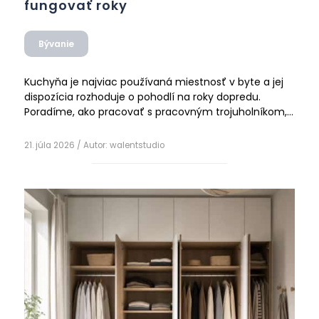
fungovať roky
Bývanie
Kuchyňa je najviac používaná miestnosť v byte a jej
dispozícia rozhoduje o pohodlí na roky dopredu.
Poradíme, ako pracovať s pracovným trojuholníkom,
akú zvoliť dispozíciu, aké dodržať výšky a rozmery a
na čo myslieť pri úložných priestoroch, doske aj
21. júla 2026
/ Autor:
walentstudio
osvetlení.