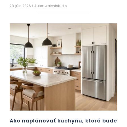
Vibo) a na čo si dať pozor pri výbere.
28. júla 2026
/ Autor:
walentstudio
Ako naplánovať kuchyňu, ktorá bude