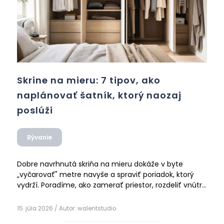
Skrine na mieru: 7 tipov, ako
naplánovať šatník, ktorý naozaj
poslúži
Bývanie
Dobre navrhnutá skriňa na mieru dokáže v byte
„vyčarovať" metre navyše a spraviť poriadok, ktorý
vydrží. Poradíme, ako zamerať priestor, rozdeliť vnútro
šatníka, využiť výšku až po strop a vyriešiť aj rohy či
šikminy - v siedmich praktických tipoch.
15. júla 2026
/ Autor:
walentstudio