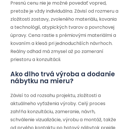
Presnú cenu nie je možné povedať vopred,
pretože je vždy individuálna. Závisí od rozmeru a
zložitosti zostavy, zvoleného materiálu, kovania
a technológií, atypických tvarov a povrchovej
úpravy. Cena rastie s prémiovými materiálmi a
kovaním a klesá pri jednoduchších návrhoch.
Reálny odhad má zmysel až po zameraní
priestoru a konzultácii.
Ako dlho trvá výroba a dodanie
nábytku na mieru?
Závisí to od rozsahu projektu, zložitosti a
aktuálneho vyťaženia výroby. Celý proces
zahŕňa konzultáciu, zameranie, návrh,
schválenie vizualizácie, výrobu a montáž, takže
od prvého kontaktu po hotový nábytok prejde