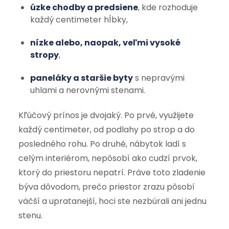
úzke chodby a predsiene
, kde rozhoduje
každý centimeter hĺbky,
nízke alebo, naopak, veľmi vysoké
stropy
,
paneláky a staršie byty
s nepravými
uhlami a nerovnými stenami.
Kľúčový prínos je dvojaký. Po prvé, využijete
každý centimeter, od podlahy po strop a do
posledného rohu. Po druhé, nábytok ladí s
celým interiérom, nepôsobí ako cudzí prvok,
ktorý do priestoru nepatrí. Práve toto zladenie
býva dôvodom, prečo priestor zrazu pôsobí
väčší a upratanejší, hoci ste nezbúrali ani jednu
stenu.