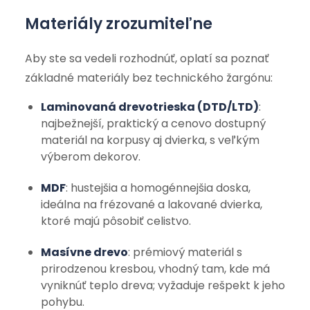
Materiály zrozumiteľne
Aby ste sa vedeli rozhodnúť, oplatí sa poznať
základné materiály bez technického žargónu:
Laminovaná drevotrieska (DTD/LTD)
:
najbežnejší, praktický a cenovo dostupný
materiál na korpusy aj dvierka, s veľkým
výberom dekorov.
MDF
: hustejšia a homogénnejšia doska,
ideálna na frézované a lakované dvierka,
ktoré majú pôsobiť celistvo.
Masívne drevo
: prémiový materiál s
prirodzenou kresbou, vhodný tam, kde má
vyniknúť teplo dreva; vyžaduje rešpekt k jeho
pohybu.