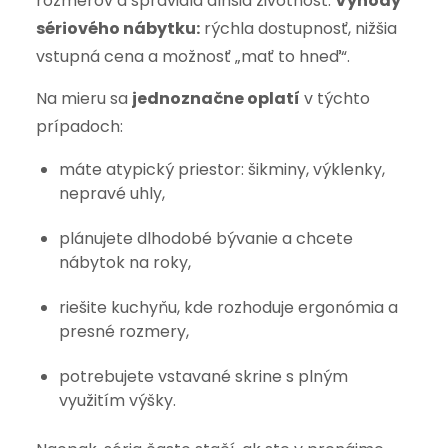
rozmerov a spravidla dlhšia životnosť.
Výhody
sériového nábytku:
rýchla dostupnosť, nižšia
vstupná cena a možnosť „mať to hneď“.
Na mieru sa
jednoznačne oplatí
v týchto
prípadoch:
máte atypický priestor: šikminy, výklenky,
nepravé uhly,
plánujete dlhodobé bývanie a chcete
nábytok na roky,
riešite kuchyňu, kde rozhoduje ergonómia a
presné rozmery,
potrebujete vstavané skrine s plným
využitím výšky.