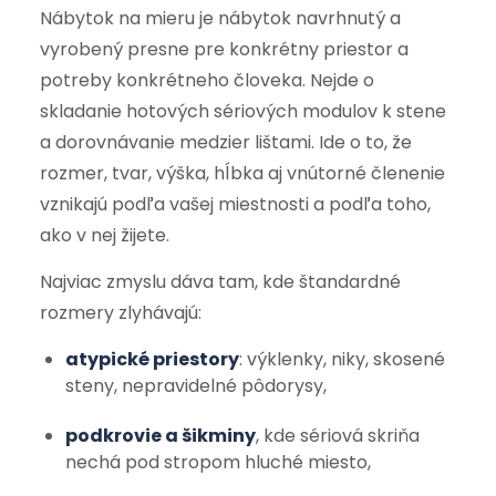
Nábytok na mieru je nábytok navrhnutý a
vyrobený presne pre konkrétny priestor a
potreby konkrétneho človeka. Nejde o
skladanie hotových sériových modulov k stene
a dorovnávanie medzier lištami. Ide o to, že
rozmer, tvar, výška, hĺbka aj vnútorné členenie
vznikajú podľa vašej miestnosti a podľa toho,
ako v nej žijete.
Najviac zmyslu dáva tam, kde štandardné
rozmery zlyhávajú:
atypické priestory
: výklenky, niky, skosené
steny, nepravidelné pôdorysy,
podkrovie a šikminy
, kde sériová skriňa
nechá pod stropom hluché miesto,