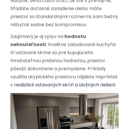
Naopak, séria často stačí, ak ste v prenájme,
hľadáte dočasné zariadenie alebo máte
priestor so štandardnými rozmermi, kam bežný
nábytok sadne bez kompromisov.
Zaujímavý je aj vplyv na
hodnotu
nehnuteľnosti
. Kvalitne zabudovaná kuchyňa
či vstavané skrine sú pre kupujúceho
hmatateľnou pridanou hodnotou, priestor
pôsobí dokončene a premyslene. Príklady
využitia atypického priestoru nájdete napríklad
v
realizácii vstavaných skríň a úložných riešení
.