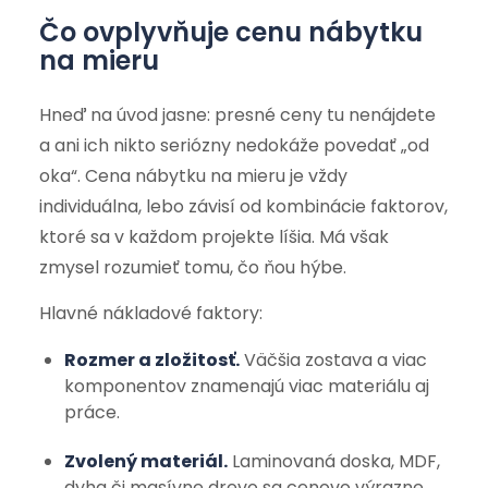
Čo ovplyvňuje cenu nábytku
na mieru
Hneď na úvod jasne: presné ceny tu nenájdete
a ani ich nikto seriózny nedokáže povedať „od
oka“. Cena nábytku na mieru je vždy
individuálna, lebo závisí od kombinácie faktorov,
ktoré sa v každom projekte líšia. Má však
zmysel rozumieť tomu, čo ňou hýbe.
Hlavné nákladové faktory:
Rozmer a zložitosť.
Väčšia zostava a viac
komponentov znamenajú viac materiálu aj
práce.
Zvolený materiál.
Laminovaná doska, MDF,
dyha či masívne drevo sa cenovo výrazne