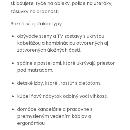
skladujete: tyče na obleky, police na uteráky,
zásuvky na drobnosti.
Bežné sú aj ďalšie typy:
obývacie steny a TV zostavy s ukrytou
kabelážou a kombináciou otvorených aj
zatvorených úložných častí,
spálne s posteľami, ktoré ukrývajú priestor
pod matracom,
detské izby, ktoré „rastú“ s dieťaťom,
kúpeľňový nábytok odolný voči vlhkosti,
domáce kancelárie a pracovne s
premysleným vedením káblov a
ergonómiou.