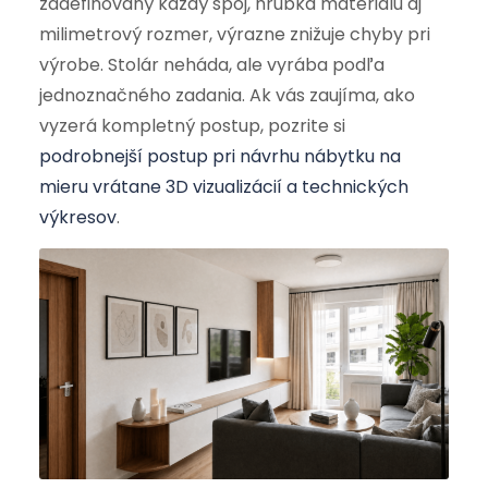
zadefinovaný každý spoj, hrúbka materiálu aj
milimetrový rozmer, výrazne znižuje chyby pri
výrobe. Stolár neháda, ale vyrába podľa
jednoznačného zadania. Ak vás zaujíma, ako
vyzerá kompletný postup, pozrite si
podrobnejší postup pri návrhu nábytku na
mieru vrátane 3D vizualizácií a technických
výkresov
.