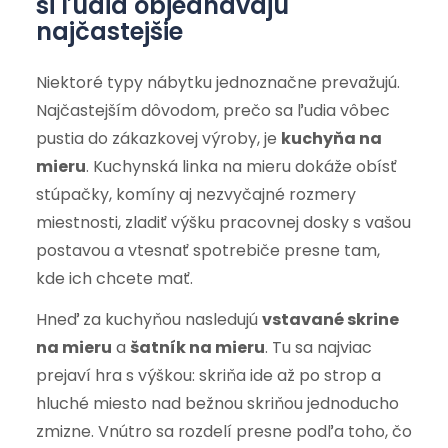
si ľudia objednávajú
najčastejšie
Niektoré typy nábytku jednoznačne prevažujú.
Najčastejším dôvodom, prečo sa ľudia vôbec
pustia do zákazkovej výroby, je
kuchyňa na
mieru
. Kuchynská linka na mieru dokáže obísť
stúpačky, komíny aj nezvyčajné rozmery
miestnosti, zladiť výšku pracovnej dosky s vašou
postavou a vtesnať spotrebiče presne tam,
kde ich chcete mať.
Hneď za kuchyňou nasledujú
vstavané skrine
na mieru
a
šatník na mieru
. Tu sa najviac
prejaví hra s výškou: skriňa ide až po strop a
hluché miesto nad bežnou skriňou jednoducho
zmizne. Vnútro sa rozdelí presne podľa toho, čo