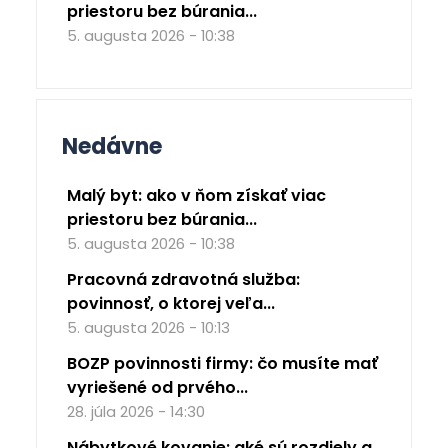
priestoru bez búrania...
5. augusta 2026 - 10:38
Nedávne
Malý byt: ako v ňom získať viac
priestoru bez búrania...
5. augusta 2026 - 10:38
Pracovná zdravotná služba:
povinnosť, o ktorej veľa...
5. augusta 2026 - 10:13
BOZP povinnosti firmy: čo musíte mať
vyriešené od prvého...
28. júla 2026 - 14:30
Nábytkové kovanie: aké sú rozdiely a