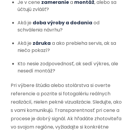
Je v cene
zameranie
a
montáž
, alebo sa
účtujú zvlášť?
Aká je
doba výroby a dodania
od
schválenia návrhu?
Aká je
záruka
a ako prebieha servis, ak sa
niečo pokazí?
Kto nesie zodpovednosť, ak sedí výkres, ale
nesedí montáž?
Pri výbere štúdia alebo stolárstva si overte
referencie a pozrite si fotogalériu reálnych
realizácií, nielen pekné vizualizácie. Sledujte, ako
s vami komunikujú. Transparentnosť pri cene a
procese je dobrý signál. Ak hľadáte zhotoviteľa
vo svojom regióne, vyžiadajte si konkrétne