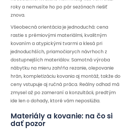
roky a nemusíte ho po pár sezónach riešiť
znova.
Všeobecná orientácia je jednoduchá: cena
rastie s prémiovými materiálmi, kvalitným
kovaním a atypickými tvarmi a klesá pri
jednoduchších, priamočiarych návrhoch z
dostupnejších materiálov. Samotná výroba
nábytku na mieru zahŕňa rezanie, olepovanie
hrán, kompletizáciu kovania aj montáž, takže do
ceny vstupuje aj ručná práca. Reálny odhad má
zmysel až po zameraní a konzultácii, predtým
ide len o dohady, ktoré vám neposlúžia.
Materiály a kovanie: na čo si
dať pozor