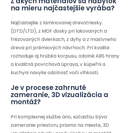
Z akých materiálov sa nábytok
na mieru najčastejšie vyrába?
Najčastejšie z laminovanej drevotriesky
(DTD/LTD), z MDF dosky pri lakovaných a
frézovaných dvierkach, z dyhy a z masívneho
dreva pri prémiových návrhoch. Pri kvalite
rozhoduje aj hrúbka korpusu, odolné ABS hrany
a kvalitná povrchová úprava, v kúpeľni a
kuchyni navyše odolnosť voči vlhkosti.
Je v procese zahrnuté
zameranie, 3D vizualizácia a
montáž?
Pri komplexnej službe áno, súčasťou býva
zameranie priestoru priamo na mieste, 3D