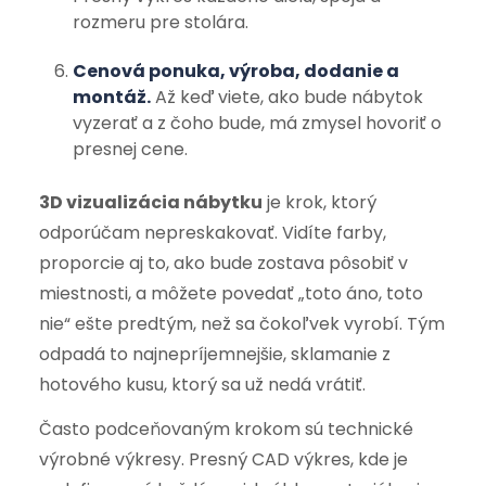
rozmeru pre stolára.
Cenová ponuka, výroba, dodanie a
montáž.
Až keď viete, ako bude nábytok
vyzerať a z čoho bude, má zmysel hovoriť o
presnej cene.
3D vizualizácia nábytku
je krok, ktorý
odporúčam nepreskakovať. Vidíte farby,
proporcie aj to, ako bude zostava pôsobiť v
miestnosti, a môžete povedať „toto áno, toto
nie“ ešte predtým, než sa čokoľvek vyrobí. Tým
odpadá to najnepríjemnejšie, sklamanie z
hotového kusu, ktorý sa už nedá vrátiť.
Často podceňovaným krokom sú technické
výrobné výkresy. Presný CAD výkres, kde je