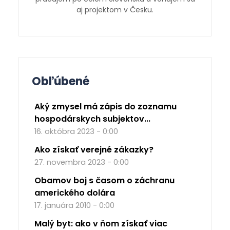
aj projektom v Česku.
Obľúbené
Aký zmysel má zápis do zoznamu
hospodárskych subjektov...
16. októbra 2023 - 0:00
Ako získať verejné zákazky?
27. novembra 2023 - 0:00
Obamov boj s časom o záchranu
amerického dolára
17. januára 2010 - 0:00
Malý byt: ako v ňom získať viac