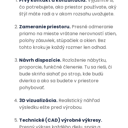
Prvý kontakt a konzultácia.
Vyjasníte si,
čo potrebujete, ako priestor používate, aký
štýl máte radi a v akom rozsahu uvažujete.
Zameranie priestoru.
Presné odmeranie
priamo na mieste vrátane nerovností stien,
polohy zásuviek, stúpačiek a okien. Bez
tohto kroku je každý rozmer len odhad.
Návrh dispozície.
Rozloženie nábytku,
proporcie, funkčné členenie. Tu sa rieši, či
bude skriňa siahať po strop, kde budú
dvierka a ako sa budete v priestore
pohybovať.
3D vizualizácia.
Realistický náhľad
výsledku ešte pred výrobou.
Technické (CAD) výrobné výkresy.
Presný výkres každého dielu, spoja a