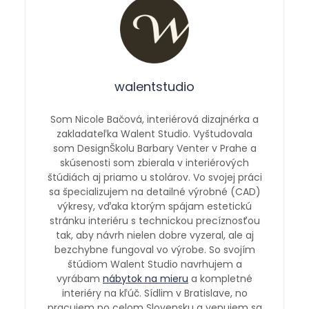
walentstudio
Som Nicole Bačová, interiérová dizajnérka a
zakladateľka Walent Studio. Vyštudovala
som DesignŠkolu Barbary Venter v Prahe a
skúsenosti som zbierala v interiérových
štúdiách aj priamo u stolárov. Vo svojej práci
sa špecializujem na detailné výrobné (CAD)
výkresy, vďaka ktorým spájam estetickú
stránku interiéru s technickou precíznosťou
tak, aby návrh nielen dobre vyzeral, ale aj
bezchybne fungoval vo výrobe. So svojím
štúdiom Walent Studio navrhujem a
vyrábam
nábytok na mieru
a kompletné
interiéry na kľúč. Sídlim v Bratislave, no
pracujem po celom Slovensku a venujem sa