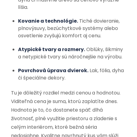
líšia.
Kovanie a technológie.
Tiché dovieranie,
plnovýsuvy, bezúchytkové systémy alebo
osvetlenie zvyšujú komfort aj cenu.
Atypické tvary a rozmery.
Oblúky, šikminy
a netypické tvary sú náročnejšie na výrobu.
Povrchová úprava dvierok.
Lak, fólia, dyha
či špeciálne dekory.
Tu je dôležitý rozdiel medzi cenou a hodnotou.
Viditeľná cena je suma, ktorú zaplatíte dnes.
Hodnota je to, čo dostanete späť: dlhá
životnosť, plné využitie priestoru a zladenie s
celým interiérom, ktoré bežná séria
nedosiahne. Kvalitne navrhnutý kus vám slúži