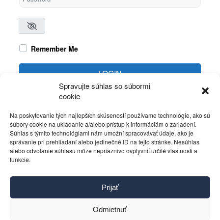
Remember Me
LOGIN
Spravujte súhlas so súbormi
cookie
Create account
Forgot password?
Na poskytovanie tých najlepších skúseností používame technológie, ako sú
súbory cookie na ukladanie a/alebo prístup k informáciám o zariadení.
Súhlas s týmito technológiami nám umožní spracovávať údaje, ako je
správanie pri prehliadaní alebo jedinečné ID na tejto stránke. Nesúhlas
alebo odvolanie súhlasu môže nepriaznivo ovplyvniť určité vlastnosti a
funkcie.
Kontakt
Prijať
Pravidlá používania
Reklama
Odmietnuť
Cookies