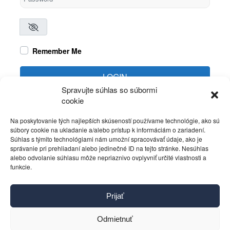
Remember Me
LOGIN
Spravujte súhlas so súbormi
cookie
Create account
Forgot password?
Na poskytovanie tých najlepších skúseností používame technológie, ako sú
súbory cookie na ukladanie a/alebo prístup k informáciám o zariadení.
Súhlas s týmito technológiami nám umožní spracovávať údaje, ako je
správanie pri prehliadaní alebo jedinečné ID na tejto stránke. Nesúhlas
alebo odvolanie súhlasu môže nepriaznivo ovplyvniť určité vlastnosti a
funkcie.
Kontakt
Prijať
Pravidlá používania
Reklama
Odmietnuť
Cookies