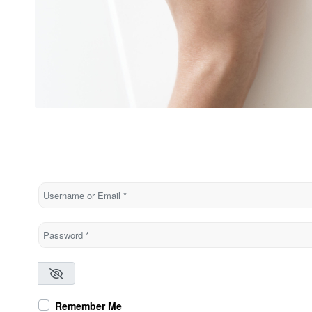
Username or Email
*
Password
*
Remember Me