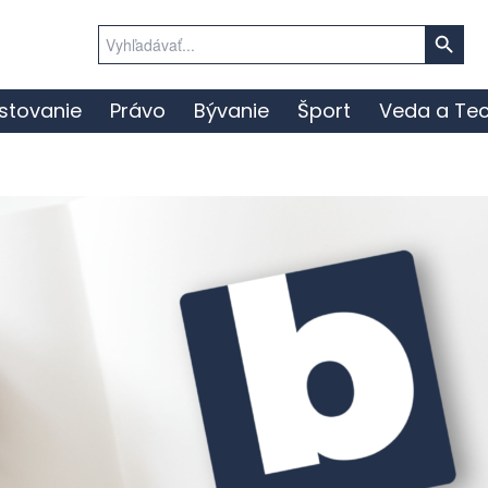
Search Button
Search
for:
stovanie
Právo
Bývanie
Šport
Veda a Tec