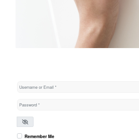
Username or Email
*
Password
*
Remember Me