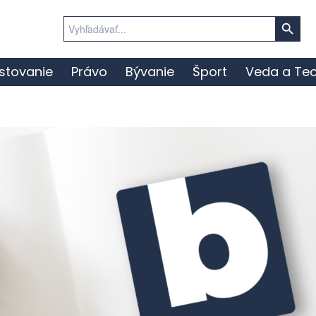
Search Button
Search
for:
stovanie
Právo
Bývanie
Šport
Veda a Tec