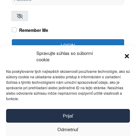
Remember Me
LOGIN
Spravujte súhlas so súbormi
cookie
Create account
Forgot password?
Na poskytovanie tých najlepších skúseností používame technológie, ako sú
súbory cookie na ukladanie a/alebo prístup k informáciám o zariadení.
Súhlas s týmito technológiami nám umožní spracovávať údaje, ako je
správanie pri prehliadaní alebo jedinečné ID na tejto stránke. Nesúhlas
alebo odvolanie súhlasu môže nepriaznivo ovplyvniť určité vlastnosti a
funkcie.
Kontakt
Prijať
Pravidlá používania
Reklama
Odmietnuť
Cookies