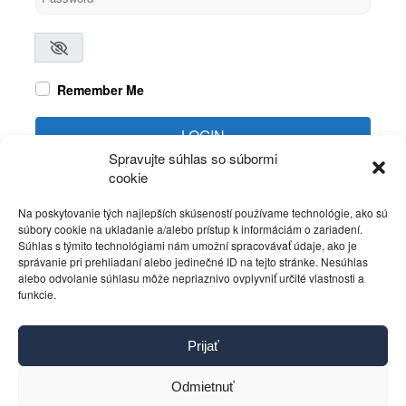
Remember Me
LOGIN
Spravujte súhlas so súbormi
cookie
Create account
Forgot password?
Na poskytovanie tých najlepších skúseností používame technológie, ako sú
súbory cookie na ukladanie a/alebo prístup k informáciám o zariadení.
Súhlas s týmito technológiami nám umožní spracovávať údaje, ako je
správanie pri prehliadaní alebo jedinečné ID na tejto stránke. Nesúhlas
alebo odvolanie súhlasu môže nepriaznivo ovplyvniť určité vlastnosti a
funkcie.
Kontakt
Prijať
Pravidlá používania
Reklama
Odmietnuť
Cookies