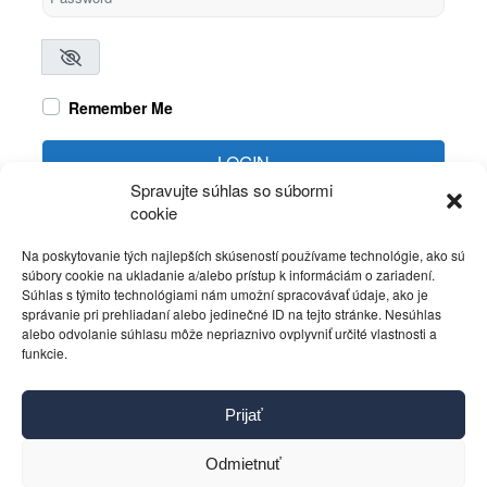
Remember Me
LOGIN
Spravujte súhlas so súbormi
cookie
Create account
Forgot password?
Na poskytovanie tých najlepších skúseností používame technológie, ako sú
súbory cookie na ukladanie a/alebo prístup k informáciám o zariadení.
Súhlas s týmito technológiami nám umožní spracovávať údaje, ako je
správanie pri prehliadaní alebo jedinečné ID na tejto stránke. Nesúhlas
alebo odvolanie súhlasu môže nepriaznivo ovplyvniť určité vlastnosti a
funkcie.
Kontakt
Prijať
Pravidlá používania
Reklama
Odmietnuť
Cookies