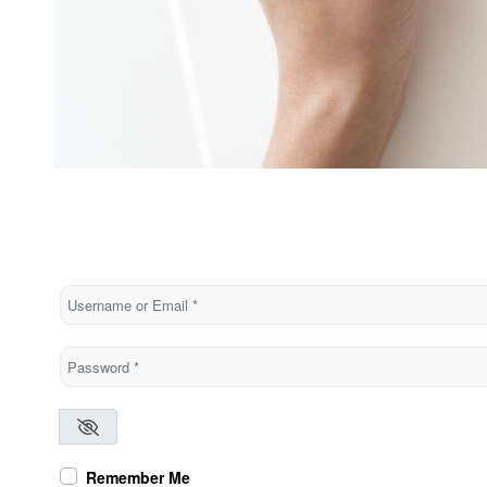
Username or Email
*
Password
*
Remember Me