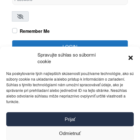
Remember Me
LOGIN
Spravujte súhlas so súbormi
cookie
Create account
Forgot password?
Na poskytovanie tých najlepších skúseností používame technológie, ako sú
súbory cookie na ukladanie a/alebo prístup k informáciám o zariadení.
Súhlas s týmito technológiami nám umožní spracovávať údaje, ako je
správanie pri prehliadaní alebo jedinečné ID na tejto stránke. Nesúhlas
alebo odvolanie súhlasu môže nepriaznivo ovplyvniť určité vlastnosti a
funkcie.
Kontakt
Prijať
Pravidlá používania
Reklama
Odmietnuť
Cookies