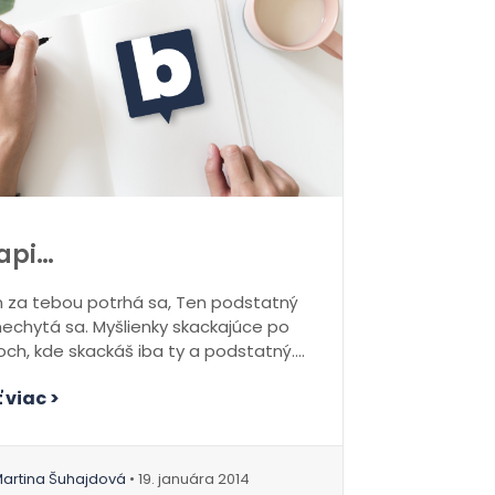
api…
 za tebou potrhá sa, Ten podstatný
nechytá sa. Myšlienky skackajúce po
ch, kde skackáš iba ty a podstatný....
 viac >
artina Šuhajdová
• 19. januára 2014