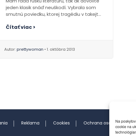
Mám rada ruskú literatúru, tak ak dovolíte
jeden klasik snáď neuškodí. Vybrala som
smutnú poviedku, ktorej tragédiu v takejto
nahote...
Čítať viac >
Autor:
prettywoman
• 1. októbra 2013
Na poskytov
ania
Reklama
Cookies
Ochrana osobných údaj
cookie na uk
technológiam