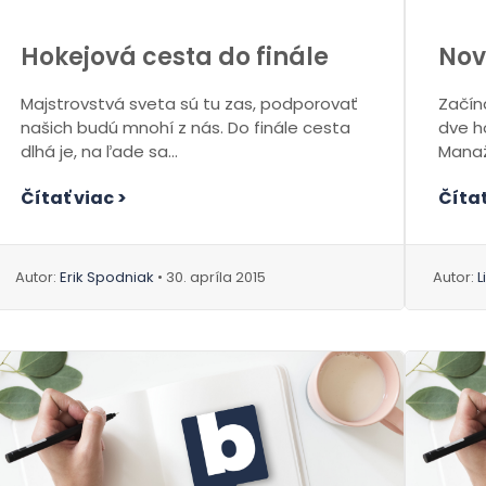
Hokejová cesta do finále
Nov
Majstrovstvá sveta sú tu zas, podporovať
Začín
našich budú mnohí z nás. Do finále cesta
dve ho
dlhá je, na ľade sa...
Manaž
nemôže
Čítať viac >
Čítať
Autor:
Erik Spodniak
• 30. apríla 2015
Autor:
L