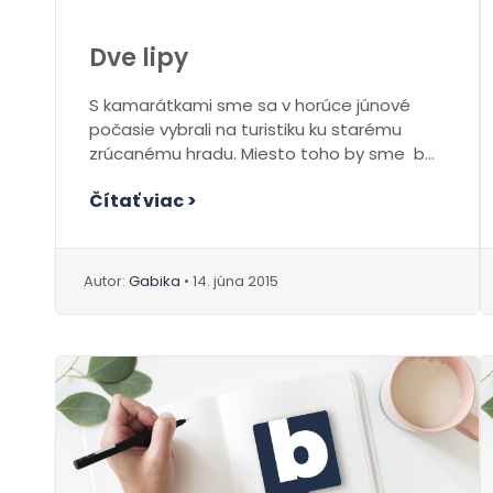
Dve lipy
S kamarátkami sme sa v horúce júnové
počasie vybrali na turistiku ku starému
zrúcanému hradu. Miesto toho by sme boli
urobili...
Čítať viac >
Autor:
Gabika
• 14. júna 2015