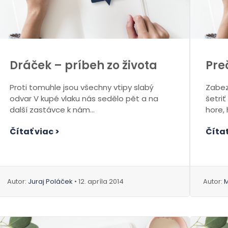
Dráček – príbeh zo života
Pre
Proti tomuhle jsou všechny vtipy slabý
Zabezp
odvar V kupé vlaku nás sedělo pět a na
šetriť
další zastávce k nám...
hore, 
Čítať viac >
Čítať
Autor:
Juraj Poláček
• 12. apríla 2014
Autor:
M