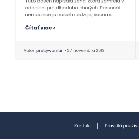
Túto báseň napísala žena, ktorá zomrela v
oddelení pro dlhodobo chorých. Personál
nemocnice ju našiel medzi jej vecami,
odpísali...
Čítať viac >
Autor:
prettywoman
• 27. novembra 2013
Kontakt
Pravidlá použív