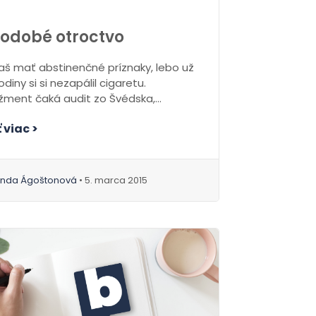
odobé otroctvo
aš mať abstinenčné príznaky, lebo už
diny si si nezapálil cigaretu.
ment čaká audit zo Švédska,
š. V nádeji...
 viac >
inda Ágoštonová
• 5. marca 2015