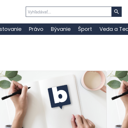
Search Button
Search
for:
stovanie
Právo
Bývanie
Šport
Veda a Tec