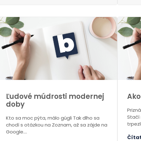
Ľudové múdrosti modernej
Ako
doby
Prizná
Stačí
Kto sa moc pýta, málo gúgli Tak dlho sa
trpezl
chodí s otázkou na Zoznam, až sa zájde na
Google....
Čítať