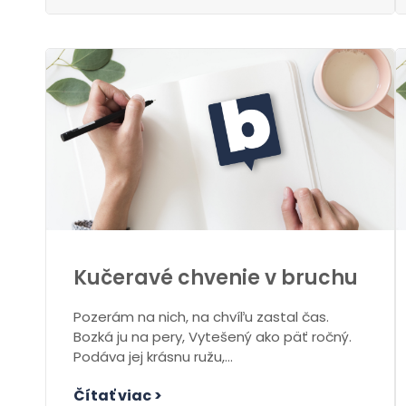
Kučeravé chvenie v bruchu
Pozerám na nich, na chvíľu zastal čas.
Bozká ju na pery, Vytešený ako päť ročný.
Podáva jej krásnu ružu,...
Čítať viac >