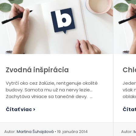
Zvodná inšpirácia
Chl
Vytrčí oko cez žalúzie, rentgenuje okolité
Jeden
budovy. Samota mu už na nervy lezie…
však 
Zachytáva vlniace sa tanečné devy. ...
oblako
Čítať viac >
Čítať
Autor:
Martina Šuhajdová
• 19. januára 2014
Autor:
M