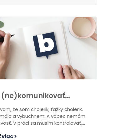
 (ne)komunikovať…
vam, že som cholerik, ťažký cholerik.
 málo a vybuchnem. A vôbec nemám
ivosť. V práci sa musím kontrolovať,...
 viac >