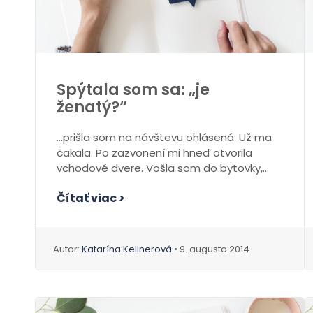
Spýtala som sa: „je
ženatý?“
…prišla som na návštevu ohlásená. Už ma
čakala. Po zazvonení mi hneď otvorila
vchodové dvere. Vošla som do bytovky,...
Čítať viac >
Autor:
Katarína Kellnerová
• 9. augusta 2014