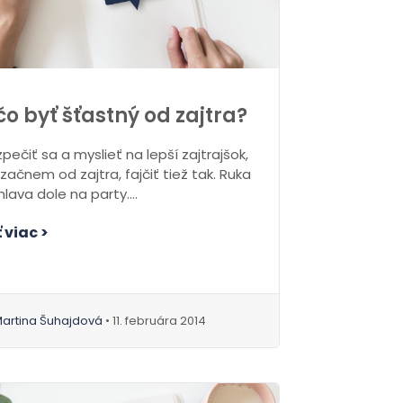
čo byť šťastný od zajtra?
ečiť sa a myslieť na lepší zajtrajšok,
 začnem od zajtra, fajčiť tiež tak. Ruka
hlava dole na party....
 viac >
artina Šuhajdová
• 11. februára 2014