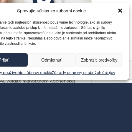
Spravujte súhlas so súbormi cookie
anie tých najlepších skúseností používame technológie, ako sú súbory
ladanie a/alebo prístup k informáciám o zariadení. Súhlas s týmito
i nám umožní spracovávať údaje, ako je správanie pri prehliadaní alebo
 na tejto stránke. Nesúhlas alebo odvolanie súhlasu môže nepriaznivo
ité vlastnosti a funkcie.
u mám volať, ak
em hovoriť s Európskou
ou?
Prijať
Odmietnuť
Zobraziť predvoľby
 používania súborov cookie
Zásady ochrany osobných údajov
 sa pripisuje Kissingerovi ale aj
ovi. Volajte signatárom Aachenskej
y medzi Nemeckom a Francúzskom.
 jadro. Zmeny, o...
 viac >
otorickyobcan
• 25. novembra 2023