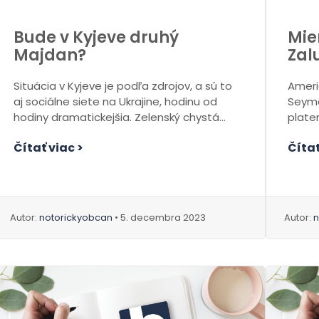
Bude v Kyjeve druhý
Mie
Majdan?
Zal
Situácia v Kyjeve je podľa zdrojov, a sú to
Americ
aj sociálne siete na Ukrajine, hodinu od
Seymo
hodiny dramatickejšia. Zelenský chystá...
plate
svojic
Čítať viac >
Čítať
Autor:
notorickyobcan
• 5. decembra 2023
Autor:
n