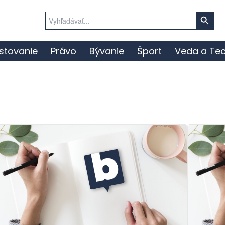
Search Button
Search
for:
stovanie
Právo
Bývanie
Šport
Veda a Tec