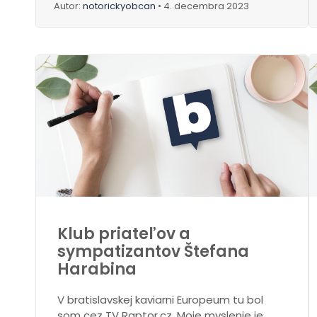
Autor:
notorickyobcan
• 4. decembra 2023
Klub priateľov a
sympatizantov Štefana
Harabina
V bratislavskej kaviarni Europeum tu bol
som cez TV Raptor.cz. Moje myslenie je