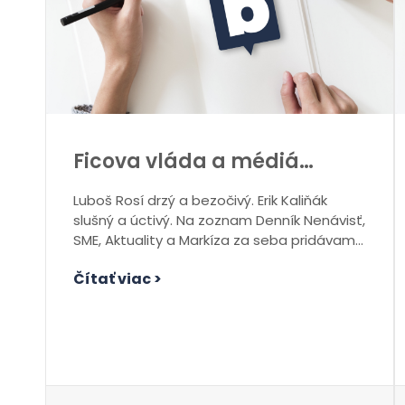
Ficova vláda a médiá…
Luboš Rosí drzý a bezočivý. Erik Kaliňák
slušný a úctivý. Na zoznam Denník Nenávisť,
SME, Aktuality a Markíza za seba pridávam
Newsroom...
Čítať viac >