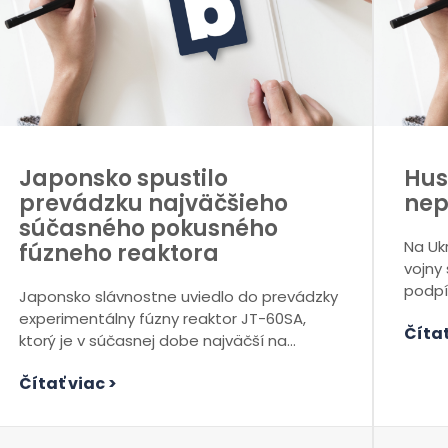
Japonsko spustilo
Hus
prevádzku najväčšieho
nep
súčasného pokusného
Na Uk
fúzneho reaktora
vojny
podpí
Japonsko slávnostne uviedlo do prevádzky
polov
experimentálny fúzny reaktor JT-60SA,
Čítať
ktorý je v súčasnej dobe najväčší na
svete. Informovala o tom...
Čítať viac >