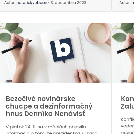
Autor:
notorickyobcan
• 3. decembra 2023
Autor:
n
Bezočivé novinárske
Kon
chucpe a dezinformačný
Zal
hnus Denníka Nenávisť
Konfl
veden
V piatok 24. 11. sa v médiách objavila
regio
informácia o tom, že prezidentka Zuzana