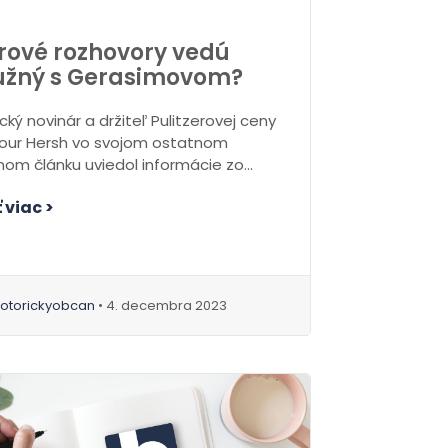
rové rozhovory vedú
užný s Gerasimovom?
ký novinár a držiteľ Pulitzerovej ceny
ur Hersh vo svojom ostatnom
nom článku uviedol informácie zo
h zdrojov, že...
 viac >
otorickyobcan
• 4. decembra 2023