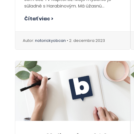
súladné s Harabinovým. Má úžasnú
intelektovú a vzdelanostnú výbavu nielen
Čítať viac >
ako...
Autor:
notorickyobcan
• 2. decembra 2023