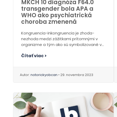
MKCH 10 diagnóza F64.0
transgender bola APA a
WHO ako psychiatrická
choroba zmenená
Kongruencia-inkongruencia je zhoda-
nezhoda medzi zážitkami prítomnými v
organizme a tým ako sú symbolizované v
ja. V osobnom emočnom prežívaní
Čítať viac >
zakladá...
Autor:
notorickyobcan
• 29. novembra 2023