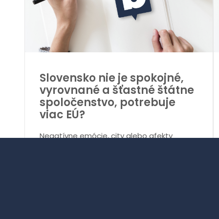
Slovensko nie je spokojné,
vyrovnané a šťastné štátne
spoločenstvo, potrebuje
viac EÚ?
Negatívne emócie, city alebo afekty
vznikajú, ak istým potrebám, vyžadujúcim
odozvu je zadosťučinené málo alebo
vôbec. Naplnenie potrieb prináša...
Čítať viac >
Autor:
notorickyobcan
• 26. novembra 2023