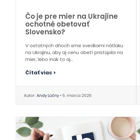
Čo je pre mier na Ukrajine
ochotné obetovať
Slovensko?
V ostatných dňoch sme svedkami nátlaku
na Ukrajinu, aby aj cenu obetí pristúpila na
mier, lebo inak to aj...
Čítať viac >
Autor:
Andy Lúčny
• 5. marca 2025