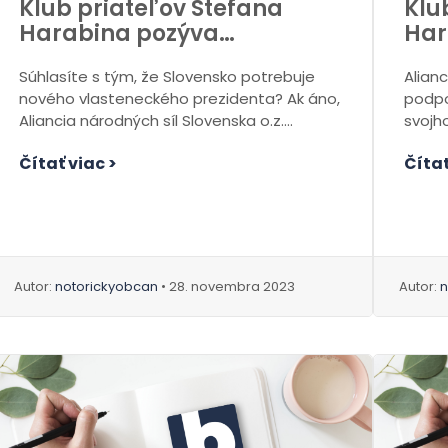
Klub priateľov Štefana
Klu
Harabina pozýva…
Har
Súhlasíte s tým, že Slovensko potrebuje
Alianc
nového vlasteneckého prezidenta? Ak áno,
podpo
Aliancia národných síl Slovenska o.z.
svojh
srdečne pozýva všetkých...
všetk
Čítať viac >
Čítať
stretnu
Autor:
notorickyobcan
• 28. novembra 2023
Autor:
n