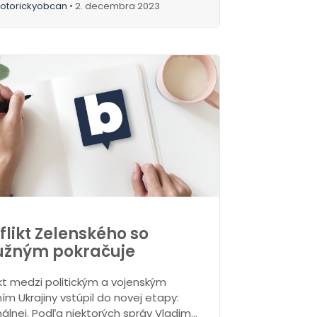
otorickyobcan
• 2. decembra 2023
flikt Zelenského so
užným pokračuje
ikt medzi politickým a vojenským
ím Ukrajiny vstúpil do novej etapy:
nálnej. Podľa niektorých správ Vladimír