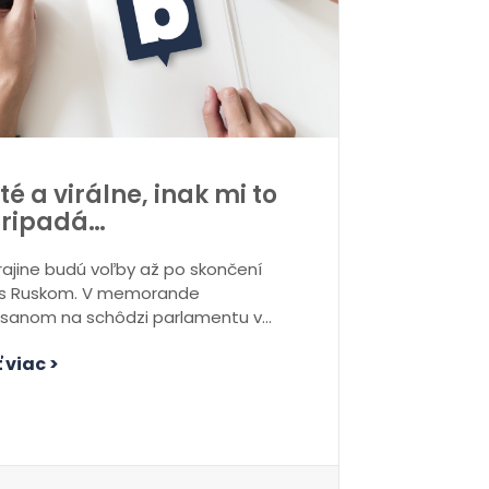
té a virálne, inak mi to
ripadá…
rajine budú voľby až po skončení
 s Ruskom. V memorande
sanom na schôdzi parlamentu v
ici novembra sa...
 viac >