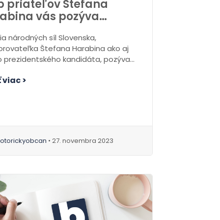
b priateľov Štefana
abina vás pozýva…
ia národných síl Slovenska,
rovateľka Štefana Harabina ako aj
o prezidentského kandidáta, pozýva
ých jeho priaznivcov na spoločné
 viac >
tie....
otorickyobcan
• 27. novembra 2023