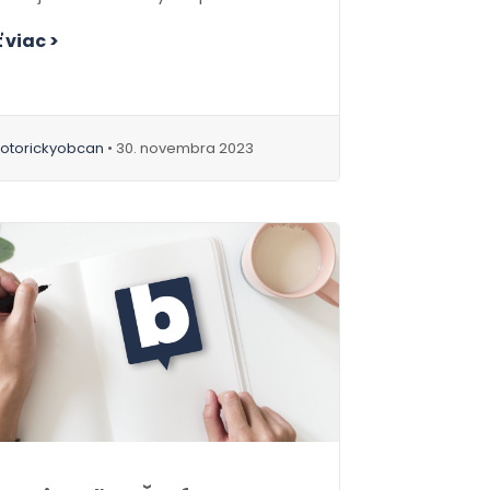
kij zakázal vedúcim...
 viac >
otorickyobcan
• 30. novembra 2023