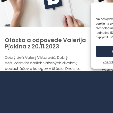
Na poskytov
cookie na uk
technológiam
jedinečné ID
ovplyvniť urč
Otázka a odpovede Valerija
Kom
Pjakina z 20.11.2023
chc
úni
Dobrý deň Valerij Viktorovič. Dobrý
Zásady
deň. Zdravím našich vážených divákov,
Otázka
poslucháčov a kolegov v štúdiu. Dnes je
Putin
20.11.2023. Hlavnou udalosťou minulého
zmluv
Čítať viac >
týždňa sa...
Sú jej
Čítať
Autor:
notorickyobcan
• 26. novembra 2023
Autor:
n