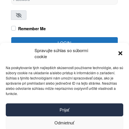
Remember Me
LOGIN
Spravujte súhlas so súbormi
cookie
Create account
Forgot password?
Na poskytovanie tých najlepších skúseností používame technológie, ako sú
súbory cookie na ukladanie a/alebo prístup k informáciám o zariadení.
Súhlas s týmito technológiami nám umožní spracovávať údaje, ako je
správanie pri prehliadaní alebo jedinečné ID na tejto stránke. Nesúhlas
alebo odvolanie súhlasu môže nepriaznivo ovplyvniť určité vlastnosti a
funkcie.
Kontakt
Prijať
Pravidlá používania
Reklama
Odmietnuť
Cookies