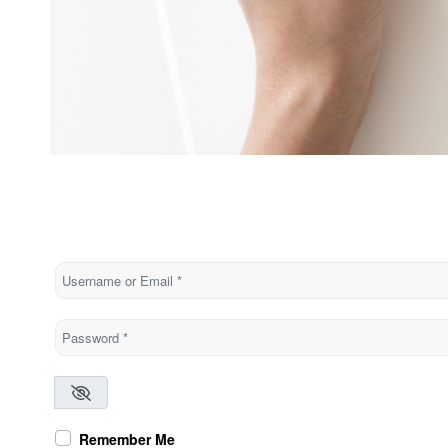
Username or Email
*
Password
*
Remember Me