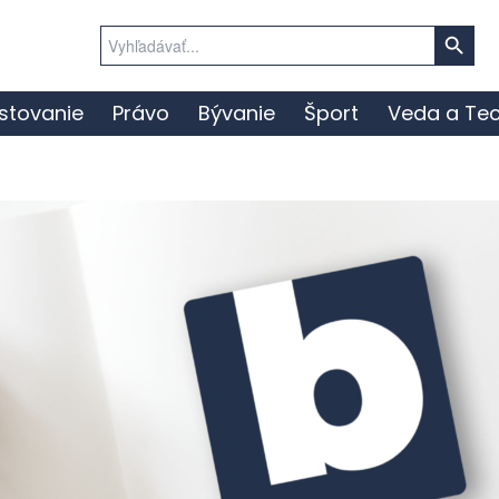
Search Button
Search
for:
stovanie
Právo
Bývanie
Šport
Veda a Tec