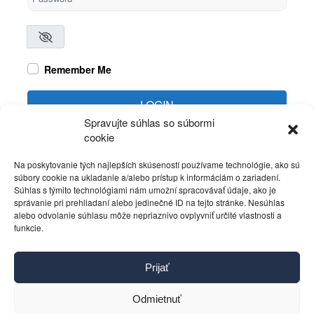
Remember Me
LOGIN
Spravujte súhlas so súbormi
cookie
Create account
Forgot password?
Na poskytovanie tých najlepších skúseností používame technológie, ako sú
súbory cookie na ukladanie a/alebo prístup k informáciám o zariadení.
Súhlas s týmito technológiami nám umožní spracovávať údaje, ako je
správanie pri prehliadaní alebo jedinečné ID na tejto stránke. Nesúhlas
alebo odvolanie súhlasu môže nepriaznivo ovplyvniť určité vlastnosti a
funkcie.
Kontakt
Prijať
Pravidlá používania
Reklama
Odmietnuť
Cookies