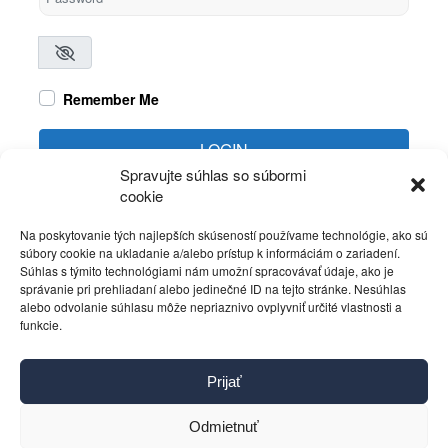
Remember Me
LOGIN
Spravujte súhlas so súbormi
cookie
Create account
Forgot password?
Na poskytovanie tých najlepších skúseností používame technológie, ako sú
súbory cookie na ukladanie a/alebo prístup k informáciám o zariadení.
Súhlas s týmito technológiami nám umožní spracovávať údaje, ako je
správanie pri prehliadaní alebo jedinečné ID na tejto stránke. Nesúhlas
alebo odvolanie súhlasu môže nepriaznivo ovplyvniť určité vlastnosti a
funkcie.
Kontakt
Prijať
Pravidlá používania
Reklama
Odmietnuť
Cookies