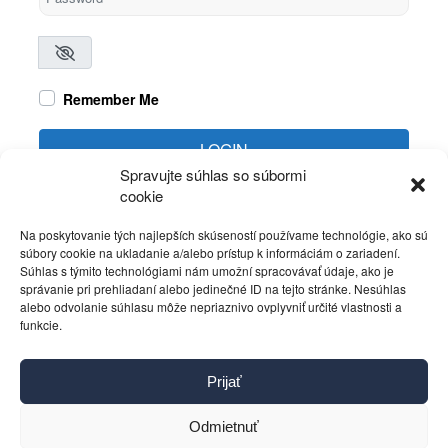
Remember Me
LOGIN
Spravujte súhlas so súbormi
cookie
Create account
Forgot password?
Na poskytovanie tých najlepších skúseností používame technológie, ako sú
súbory cookie na ukladanie a/alebo prístup k informáciám o zariadení.
Súhlas s týmito technológiami nám umožní spracovávať údaje, ako je
správanie pri prehliadaní alebo jedinečné ID na tejto stránke. Nesúhlas
alebo odvolanie súhlasu môže nepriaznivo ovplyvniť určité vlastnosti a
funkcie.
Kontakt
Prijať
Pravidlá používania
Reklama
Odmietnuť
Cookies