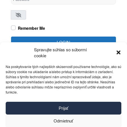
Remember Me
LOGIN
Spravujte súhlas so súbormi
cookie
Create account
Forgot password?
Na poskytovanie tých najlepších skúseností používame technológie, ako sú
súbory cookie na ukladanie a/alebo prístup k informáciám o zariadení.
Súhlas s týmito technológiami nám umožní spracovávať údaje, ako je
správanie pri prehliadaní alebo jedinečné ID na tejto stránke. Nesúhlas
alebo odvolanie súhlasu môže nepriaznivo ovplyvniť určité vlastnosti a
funkcie.
Kontakt
Prijať
Pravidlá používania
Reklama
Odmietnuť
Cookies