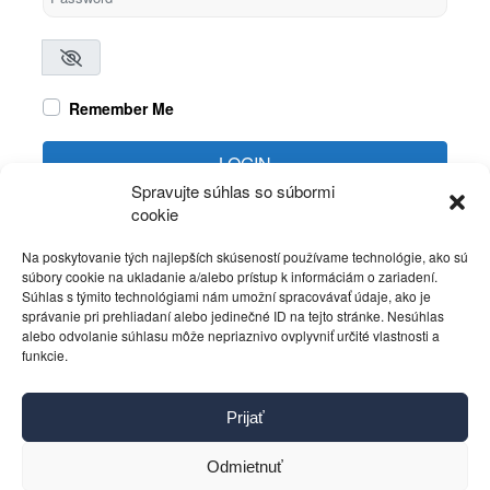
Remember Me
LOGIN
Spravujte súhlas so súbormi
cookie
Create account
Forgot password?
Na poskytovanie tých najlepších skúseností používame technológie, ako sú
súbory cookie na ukladanie a/alebo prístup k informáciám o zariadení.
Súhlas s týmito technológiami nám umožní spracovávať údaje, ako je
správanie pri prehliadaní alebo jedinečné ID na tejto stránke. Nesúhlas
alebo odvolanie súhlasu môže nepriaznivo ovplyvniť určité vlastnosti a
funkcie.
Kontakt
Prijať
Pravidlá používania
Reklama
Odmietnuť
Cookies