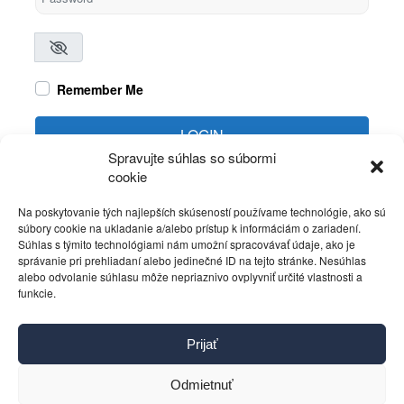
Remember Me
LOGIN
Spravujte súhlas so súbormi
cookie
Create account
Forgot password?
Na poskytovanie tých najlepších skúseností používame technológie, ako sú
súbory cookie na ukladanie a/alebo prístup k informáciám o zariadení.
Súhlas s týmito technológiami nám umožní spracovávať údaje, ako je
správanie pri prehliadaní alebo jedinečné ID na tejto stránke. Nesúhlas
alebo odvolanie súhlasu môže nepriaznivo ovplyvniť určité vlastnosti a
funkcie.
Kontakt
Prijať
Pravidlá používania
Reklama
Odmietnuť
Cookies