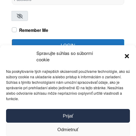
Remember Me
LOGIN
Spravujte súhlas so súbormi
cookie
Create account
Forgot password?
Na poskytovanie tých najlepších skúseností používame technológie, ako sú
súbory cookie na ukladanie a/alebo prístup k informáciám o zariadení.
Súhlas s týmito technológiami nám umožní spracovávať údaje, ako je
správanie pri prehliadaní alebo jedinečné ID na tejto stránke. Nesúhlas
alebo odvolanie súhlasu môže nepriaznivo ovplyvniť určité vlastnosti a
funkcie.
Kontakt
Prijať
Pravidlá používania
Reklama
Odmietnuť
Cookies