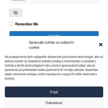
Remember Me
LOGIN
Spravujte súhlas so súbormi
cookie
Create account
Forgot password?
Na poskytovanie tých najlepších skúseností používame technológie, ako sú
súbory cookie na ukladanie a/alebo prístup k informáciám o zariadení.
Súhlas s týmito technológiami nám umožní spracovávať údaje, ako je
správanie pri prehliadaní alebo jedinečné ID na tejto stránke. Nesúhlas
alebo odvolanie súhlasu môže nepriaznivo ovplyvniť určité vlastnosti a
funkcie.
Kontakt
Prijať
Pravidlá používania
Reklama
Odmietnuť
Cookies