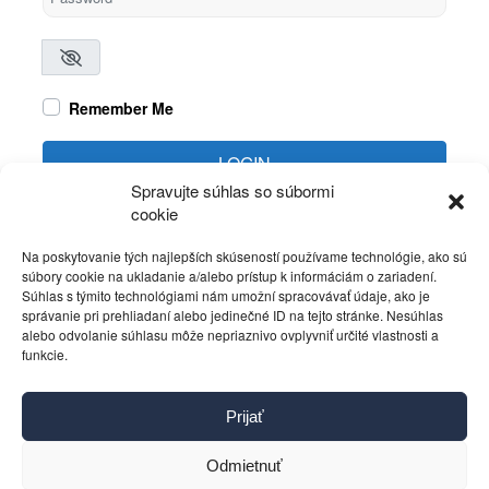
Remember Me
LOGIN
Spravujte súhlas so súbormi
cookie
Create account
Forgot password?
Na poskytovanie tých najlepších skúseností používame technológie, ako sú
súbory cookie na ukladanie a/alebo prístup k informáciám o zariadení.
Súhlas s týmito technológiami nám umožní spracovávať údaje, ako je
správanie pri prehliadaní alebo jedinečné ID na tejto stránke. Nesúhlas
alebo odvolanie súhlasu môže nepriaznivo ovplyvniť určité vlastnosti a
funkcie.
Kontakt
Prijať
Pravidlá používania
Reklama
Odmietnuť
Cookies