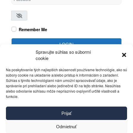
Remember Me
LOGIN
Spravujte súhlas so súbormi
cookie
Create account
Forgot password?
Na poskytovanie tých najlepších skúseností používame technológie, ako sú
súbory cookie na ukladanie a/alebo prístup k informáciám o zariadení.
Súhlas s týmito technológiami nám umožní spracovávať údaje, ako je
správanie pri prehliadaní alebo jedinečné ID na tejto stránke. Nesúhlas
alebo odvolanie súhlasu môže nepriaznivo ovplyvniť určité vlastnosti a
funkcie.
Kontakt
Prijať
Pravidlá používania
Reklama
Odmietnuť
Cookies