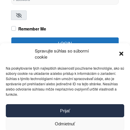
Remember Me
LOGIN
Spravujte súhlas so súbormi
cookie
Create account
Forgot password?
Na poskytovanie tých najlepších skúseností používame technológie, ako sú
súbory cookie na ukladanie a/alebo prístup k informáciám o zariadení.
Súhlas s týmito technológiami nám umožní spracovávať údaje, ako je
správanie pri prehliadaní alebo jedinečné ID na tejto stránke. Nesúhlas
alebo odvolanie súhlasu môže nepriaznivo ovplyvniť určité vlastnosti a
funkcie.
Kontakt
Prijať
Pravidlá používania
Reklama
Odmietnuť
Cookies