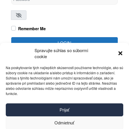
Remember Me
LOGIN
Spravujte súhlas so súbormi
cookie
Create account
Forgot password?
Na poskytovanie tých najlepších skúseností používame technológie, ako sú
súbory cookie na ukladanie a/alebo prístup k informáciám o zariadení.
Súhlas s týmito technológiami nám umožní spracovávať údaje, ako je
správanie pri prehliadaní alebo jedinečné ID na tejto stránke. Nesúhlas
alebo odvolanie súhlasu môže nepriaznivo ovplyvniť určité vlastnosti a
funkcie.
Kontakt
Prijať
Pravidlá používania
Reklama
Odmietnuť
Cookies