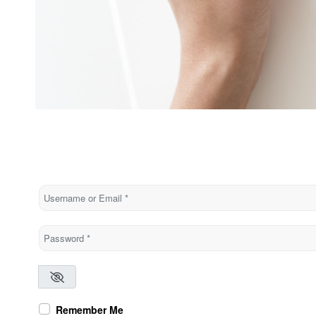
Username or Email
*
Password
*
Remember Me