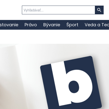
Search Button
Search
for:
stovanie
Právo
Bývanie
Šport
Veda a Tec