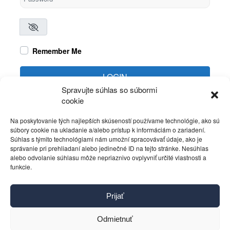
Remember Me
LOGIN
Spravujte súhlas so súbormi
cookie
Create account
Forgot password?
Na poskytovanie tých najlepších skúseností používame technológie, ako sú
súbory cookie na ukladanie a/alebo prístup k informáciám o zariadení.
Súhlas s týmito technológiami nám umožní spracovávať údaje, ako je
správanie pri prehliadaní alebo jedinečné ID na tejto stránke. Nesúhlas
alebo odvolanie súhlasu môže nepriaznivo ovplyvniť určité vlastnosti a
funkcie.
Kontakt
Prijať
Pravidlá používania
Reklama
Odmietnuť
Cookies