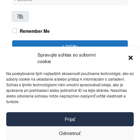
Remember Me
LOGIN
Spravujte súhlas so súbormi
cookie
Create account
Forgot password?
Na poskytovanie tých najlepších skúseností používame technológie, ako sú
súbory cookie na ukladanie a/alebo prístup k informáciám o zariadení.
Súhlas s týmito technológiami nám umožní spracovávať údaje, ako je
správanie pri prehliadaní alebo jedinečné ID na tejto stránke. Nesúhlas
alebo odvolanie súhlasu môže nepriaznivo ovplyvniť určité vlastnosti a
funkcie.
Kontakt
Prijať
Pravidlá používania
Reklama
Odmietnuť
Cookies