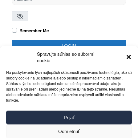
Remember Me
LOGIN
Spravujte súhlas so súbormi
cookie
Create account
Forgot password?
Na poskytovanie tých najlepších skúseností používame technológie, ako sú
súbory cookie na ukladanie a/alebo prístup k informáciám o zariadení.
Súhlas s týmito technológiami nám umožní spracovávať údaje, ako je
správanie pri prehliadaní alebo jedinečné ID na tejto stránke. Nesúhlas
alebo odvolanie súhlasu môže nepriaznivo ovplyvniť určité vlastnosti a
funkcie.
Kontakt
Prijať
Pravidlá používania
Reklama
Odmietnuť
Cookies