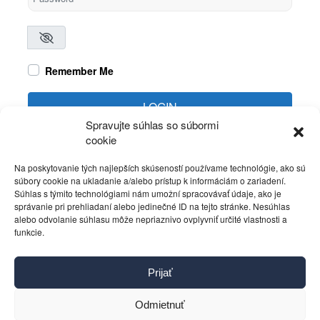
Remember Me
LOGIN
Spravujte súhlas so súbormi
cookie
Create account
Forgot password?
Na poskytovanie tých najlepších skúseností používame technológie, ako sú
súbory cookie na ukladanie a/alebo prístup k informáciám o zariadení.
Súhlas s týmito technológiami nám umožní spracovávať údaje, ako je
správanie pri prehliadaní alebo jedinečné ID na tejto stránke. Nesúhlas
alebo odvolanie súhlasu môže nepriaznivo ovplyvniť určité vlastnosti a
funkcie.
Kontakt
Prijať
Pravidlá používania
Reklama
Odmietnuť
Cookies