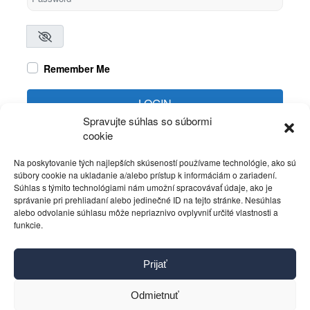
Remember Me
LOGIN
Spravujte súhlas so súbormi
cookie
Create account
Forgot password?
Na poskytovanie tých najlepších skúseností používame technológie, ako sú
súbory cookie na ukladanie a/alebo prístup k informáciám o zariadení.
Súhlas s týmito technológiami nám umožní spracovávať údaje, ako je
správanie pri prehliadaní alebo jedinečné ID na tejto stránke. Nesúhlas
alebo odvolanie súhlasu môže nepriaznivo ovplyvniť určité vlastnosti a
funkcie.
Kontakt
Prijať
Pravidlá používania
Reklama
Odmietnuť
Cookies