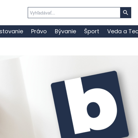
Search Button
Search
for:
stovanie
Právo
Bývanie
Šport
Veda a Tec