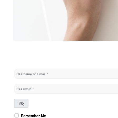
Username or Email
*
Password
*
Remember Me