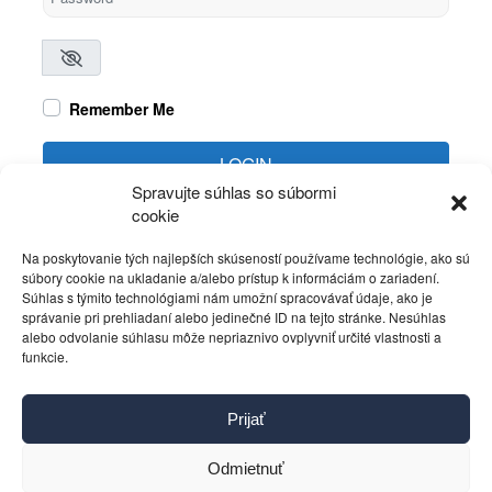
Remember Me
LOGIN
Spravujte súhlas so súbormi
cookie
Create account
Forgot password?
Na poskytovanie tých najlepších skúseností používame technológie, ako sú
súbory cookie na ukladanie a/alebo prístup k informáciám o zariadení.
Súhlas s týmito technológiami nám umožní spracovávať údaje, ako je
správanie pri prehliadaní alebo jedinečné ID na tejto stránke. Nesúhlas
alebo odvolanie súhlasu môže nepriaznivo ovplyvniť určité vlastnosti a
funkcie.
Kontakt
Prijať
Pravidlá používania
Reklama
Odmietnuť
Cookies