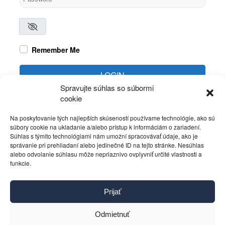
Remember Me
LOGIN
Spravujte súhlas so súbormi
cookie
Create account
Forgot password?
Na poskytovanie tých najlepších skúseností používame technológie, ako sú
súbory cookie na ukladanie a/alebo prístup k informáciám o zariadení.
Súhlas s týmito technológiami nám umožní spracovávať údaje, ako je
správanie pri prehliadaní alebo jedinečné ID na tejto stránke. Nesúhlas
alebo odvolanie súhlasu môže nepriaznivo ovplyvniť určité vlastnosti a
funkcie.
Kontakt
Prijať
Pravidlá používania
Reklama
Odmietnuť
Cookies