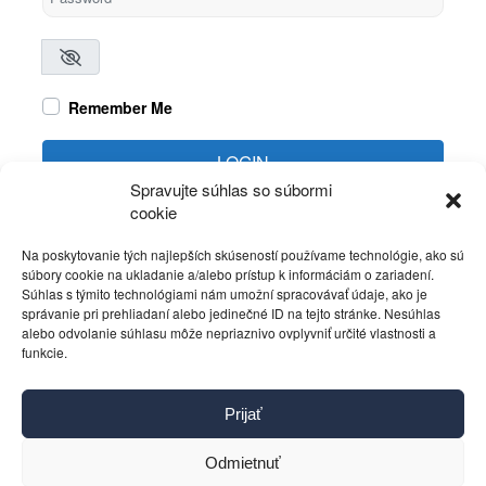
Remember Me
LOGIN
Spravujte súhlas so súbormi
cookie
Create account
Forgot password?
Na poskytovanie tých najlepších skúseností používame technológie, ako sú
súbory cookie na ukladanie a/alebo prístup k informáciám o zariadení.
Súhlas s týmito technológiami nám umožní spracovávať údaje, ako je
správanie pri prehliadaní alebo jedinečné ID na tejto stránke. Nesúhlas
alebo odvolanie súhlasu môže nepriaznivo ovplyvniť určité vlastnosti a
funkcie.
Kontakt
Prijať
Pravidlá používania
Reklama
Odmietnuť
Cookies