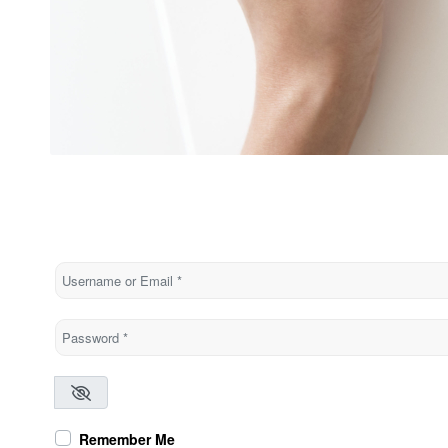
Username or Email
*
Password
*
Remember Me