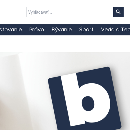
Search Button
Search
for:
stovanie
Právo
Bývanie
Šport
Veda a Tec